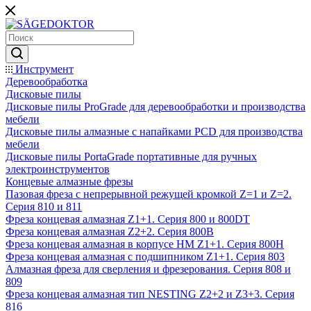
Инструмент
Деревообработка
Дисковые пилы
Дисковые пилы ProGrade для деревообработки и производства
мебели
Дисковые пилы алмазные с напайками PCD для производства
мебели
Дисковые пилы PortaGrade портативные для ручных
электроинструментов
Концевые алмазные фрезы
Пазовая фреза с непрерывной режущей кромкой Z=1 и Z=2.
Серия 810 и 811
Фреза концевая алмазная Z1+1. Серия 800 и 800DT
Фреза концевая алмазная Z2+2. Серия 800B
Фреза концевая алмазная в корпусе НМ Z1+1. Серия 800H
Фреза концевая алмазная с подшипником Z1+1. Серия 803
Алмазная фреза для сверления и фрезерования. Серия 808 и
809
Фреза концевая алмазная тип NESTING Z2+2 и Z3+3. Серия
816