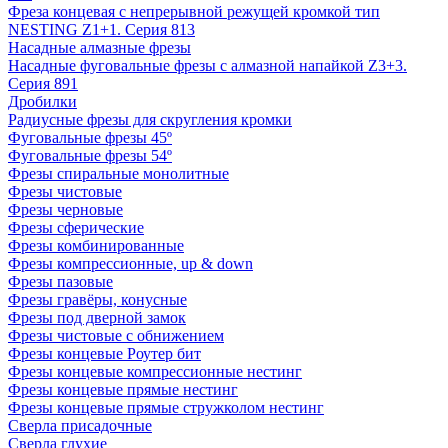
Фреза концевая с непрерывной режущей кромкой тип
NESTING Z1+1. Серия 813
Насадные алмазные фрезы
Насадные фуговальные фрезы с алмазной напайкой Z3+3.
Серия 891
Дробилки
Радиусные фрезы для скругления кромки
Фуговальные фрезы 45º
Фуговальные фрезы 54º
Фрезы спиральные монолитные
Фрезы чистовые
Фрезы черновые
Фрезы сферические
Фрезы комбинированные
Фрезы компрессионные, up & down
Фрезы пазовые
Фрезы гравёры, конусные
Фрезы под дверной замок
Фрезы чистовые с обнижением
Фрезы концевые Роутер бит
Фрезы концевые компрессионные нестинг
Фрезы концевые прямые нестинг
Фрезы концевые прямые стружколом нестинг
Сверла присадочные
Сверла глухие