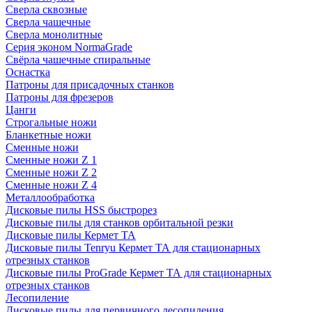
Сверла сквозные
Сверла чашечные
Сверла монолитные
Серия эконом NormaGrade
Свёрла чашечные спиральные
Оснастка
Патроны для присадочных станков
Патроны для фрезеров
Цанги
Строгальные ножи
Бланкетные ножи
Сменные ножи
Сменные ножи Z 1
Сменные ножи Z 2
Сменные ножи Z 4
Металлообработка
Дисковые пилы HSS быстрорез
Дисковые пилы для станков орбитальной резки
Дисковые пилы Кермет ТА
Дисковые пилы Tenryu Кермет ТА для стационарных
отрезных станков
Дисковые пилы ProGrade Кермет ТА для стационарных
отрезных станков
Лесопиление
Дисковые пилы для первичного лесопиления