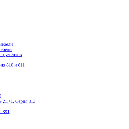
мебели
мебели
струментов
ия 810 и 811
6
 Z1+1. Серия 813
я 891