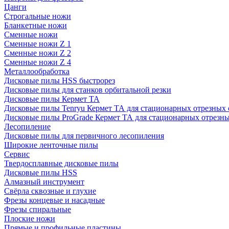
Цанги
Строгальные ножи
Бланкетные ножи
Сменные ножи
Сменные ножи Z 1
Сменные ножи Z 2
Сменные ножи Z 4
Металлообработка
Дисковые пилы HSS быстрорез
Дисковые пилы для станков орбитальной резки
Дисковые пилы Кермет ТА
Дисковые пилы Tenryu Кермет ТА для стационарных отрезных 
Дисковые пилы ProGrade Кермет ТА для стационарных отрезны
Лесопиление
Дисковые пилы для первичного лесопиления
Широкие ленточные пилы
Сервис
Твердосплавные дисковые пилы
Дисковые пилы HSS
Алмазный инструмент
Свёрла сквозные и глухие
Фрезы концевые и насадные
Фрезы спиральные
Плоские ножи
Прямые и профильные пластины