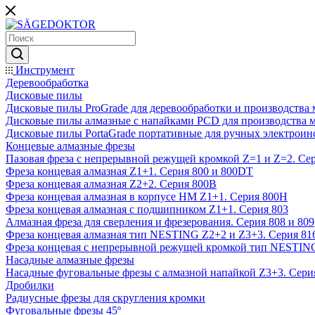
Инструмент
Деревообработка
Дисковые пилы
Дисковые пилы ProGrade для деревообработки и производства 
Дисковые пилы алмазные с напайками PCD для производства 
Дисковые пилы PortaGrade портативные для ручных электроин
Концевые алмазные фрезы
Пазовая фреза с непрерывной режущей кромкой Z=1 и Z=2. Сер
Фреза концевая алмазная Z1+1. Серия 800 и 800DT
Фреза концевая алмазная Z2+2. Серия 800B
Фреза концевая алмазная в корпусе НМ Z1+1. Серия 800H
Фреза концевая алмазная с подшипником Z1+1. Серия 803
Алмазная фреза для сверления и фрезерования. Серия 808 и 809
Фреза концевая алмазная тип NESTING Z2+2 и Z3+3. Серия 81
Фреза концевая с непрерывной режущей кромкой тип NESTING
Насадные алмазные фрезы
Насадные фуговальные фрезы с алмазной напайкой Z3+3. Сери
Дробилки
Радиусные фрезы для скругления кромки
Фуговальные фрезы 45º