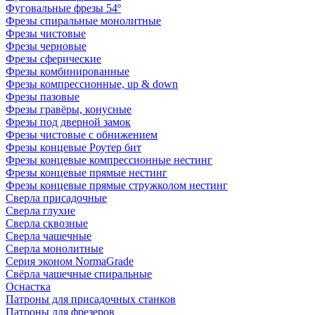
Фуговальные фрезы 54º
Фрезы спиральные монолитные
Фрезы чистовые
Фрезы черновые
Фрезы сферические
Фрезы комбинированные
Фрезы компрессионные, up & down
Фрезы пазовые
Фрезы гравёры, конусные
Фрезы под дверной замок
Фрезы чистовые с обнижением
Фрезы концевые Роутер бит
Фрезы концевые компрессионные нестинг
Фрезы концевые прямые нестинг
Фрезы концевые прямые стружколом нестинг
Сверла присадочные
Сверла глухие
Сверла сквозные
Сверла чашечные
Сверла монолитные
Серия эконом NormaGrade
Свёрла чашечные спиральные
Оснастка
Патроны для присадочных станков
Патроны для фрезеров