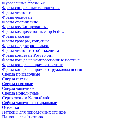
Фуговальные фрезы 54º
Фрезы спиральные монолитные
Фрезы чистовые
Фрезы черновые
Фрезы сферические
Фрезы комбинированные
Фрезы компрессионные, up & down
Фрезы пазовые
Фрезы гравёры, конусные
Фрезы под дверной замок
Фрезы чистовые с обнижением
Фрезы концевые Роутер бит
Фрезы концевые компрессионные нестинг
Фрезы концевые прямые нестинг
Фрезы концевые прямые стружколом нестинг
Сверла присадочные
Сверла глухие
Сверла сквозные
Сверла чашечные
Сверла монолитные
Серия эконом NormaGrade
Свёрла чашечные спиральные
Оснастка
Патроны для присадочных станков
Патроны для фрезеров