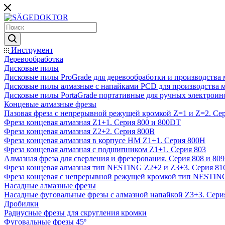
Инструмент
Деревообработка
Дисковые пилы
Дисковые пилы ProGrade для деревообработки и производства 
Дисковые пилы алмазные с напайками PCD для производства 
Дисковые пилы PortaGrade портативные для ручных электроин
Концевые алмазные фрезы
Пазовая фреза с непрерывной режущей кромкой Z=1 и Z=2. Сер
Фреза концевая алмазная Z1+1. Серия 800 и 800DT
Фреза концевая алмазная Z2+2. Серия 800B
Фреза концевая алмазная в корпусе НМ Z1+1. Серия 800H
Фреза концевая алмазная с подшипником Z1+1. Серия 803
Алмазная фреза для сверления и фрезерования. Серия 808 и 809
Фреза концевая алмазная тип NESTING Z2+2 и Z3+3. Серия 81
Фреза концевая с непрерывной режущей кромкой тип NESTING
Насадные алмазные фрезы
Насадные фуговальные фрезы с алмазной напайкой Z3+3. Сери
Дробилки
Радиусные фрезы для скругления кромки
Фуговальные фрезы 45º