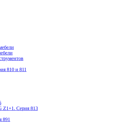
мебели
мебели
струментов
ия 810 и 811
6
 Z1+1. Серия 813
я 891