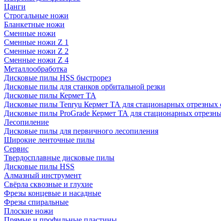
Цанги
Строгальные ножи
Бланкетные ножи
Сменные ножи
Сменные ножи Z 1
Сменные ножи Z 2
Сменные ножи Z 4
Металлообработка
Дисковые пилы HSS быстрорез
Дисковые пилы для станков орбитальной резки
Дисковые пилы Кермет ТА
Дисковые пилы Tenryu Кермет ТА для стационарных отрезных 
Дисковые пилы ProGrade Кермет ТА для стационарных отрезны
Лесопиление
Дисковые пилы для первичного лесопиления
Широкие ленточные пилы
Сервис
Твердосплавные дисковые пилы
Дисковые пилы HSS
Алмазный инструмент
Свёрла сквозные и глухие
Фрезы концевые и насадные
Фрезы спиральные
Плоские ножи
Прямые и профильные пластины