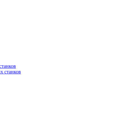
станков
х станков