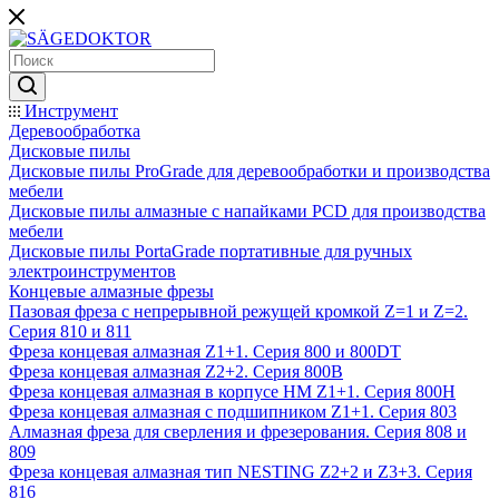
Инструмент
Деревообработка
Дисковые пилы
Дисковые пилы ProGrade для деревообработки и производства
мебели
Дисковые пилы алмазные с напайками PCD для производства
мебели
Дисковые пилы PortaGrade портативные для ручных
электроинструментов
Концевые алмазные фрезы
Пазовая фреза с непрерывной режущей кромкой Z=1 и Z=2.
Серия 810 и 811
Фреза концевая алмазная Z1+1. Серия 800 и 800DT
Фреза концевая алмазная Z2+2. Серия 800B
Фреза концевая алмазная в корпусе НМ Z1+1. Серия 800H
Фреза концевая алмазная с подшипником Z1+1. Серия 803
Алмазная фреза для сверления и фрезерования. Серия 808 и
809
Фреза концевая алмазная тип NESTING Z2+2 и Z3+3. Серия
816