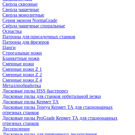
Сверла сквозные
Сверла чашечные
Сверла монолитные
Серия эконом NormaGrade
Свёрла чашечные спиральные
Оснастка
Патроны для присадочных станков
Патроны для фрезеров
Цанги
Строгальные ножи
Бланкетные ножи
Сменные ножи
Сменные ножи Z 1
Сменные ножи Z 2
Сменные ножи Z 4
Металлообработка
Дисковые пилы HSS быстрорез
Дисковые пилы для станков орбитальной резки
Дисковые пилы Кермет ТА
Дисковые пилы Tenryu Кермет ТА для стационарных
отрезных станков
Дисковые пилы ProGrade Кермет ТА для стационарных
отрезных станков
Лесопиление
Дисковые пилы для первичного лесопиления