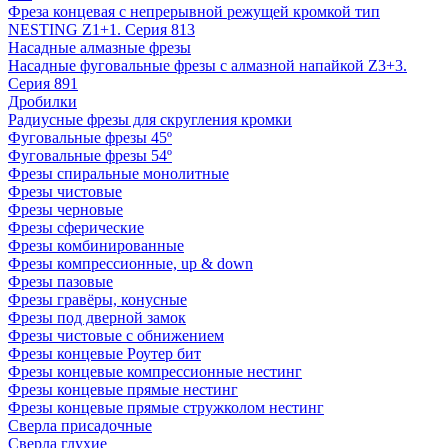
Фреза концевая с непрерывной режущей кромкой тип
NESTING Z1+1. Серия 813
Насадные алмазные фрезы
Насадные фуговальные фрезы с алмазной напайкой Z3+3.
Серия 891
Дробилки
Радиусные фрезы для скругления кромки
Фуговальные фрезы 45º
Фуговальные фрезы 54º
Фрезы спиральные монолитные
Фрезы чистовые
Фрезы черновые
Фрезы сферические
Фрезы комбинированные
Фрезы компрессионные, up & down
Фрезы пазовые
Фрезы гравёры, конусные
Фрезы под дверной замок
Фрезы чистовые с обнижением
Фрезы концевые Роутер бит
Фрезы концевые компрессионные нестинг
Фрезы концевые прямые нестинг
Фрезы концевые прямые стружколом нестинг
Сверла присадочные
Сверла глухие