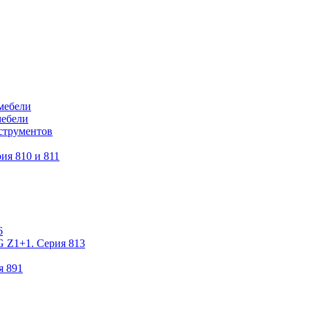
мебели
мебели
струментов
ия 810 и 811
6
 Z1+1. Серия 813
я 891