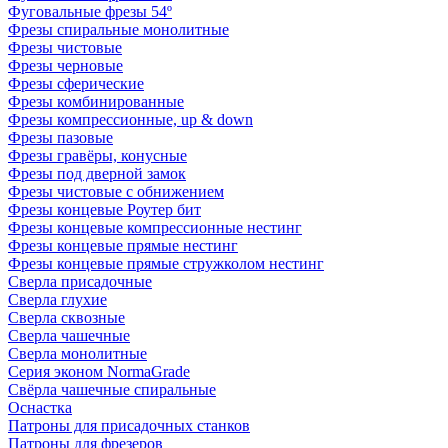
Фуговальные фрезы 54º
Фрезы спиральные монолитные
Фрезы чистовые
Фрезы черновые
Фрезы сферические
Фрезы комбинированные
Фрезы компрессионные, up & down
Фрезы пазовые
Фрезы гравёры, конусные
Фрезы под дверной замок
Фрезы чистовые с обнижением
Фрезы концевые Роутер бит
Фрезы концевые компрессионные нестинг
Фрезы концевые прямые нестинг
Фрезы концевые прямые стружколом нестинг
Сверла присадочные
Сверла глухие
Сверла сквозные
Сверла чашечные
Сверла монолитные
Серия эконом NormaGrade
Свёрла чашечные спиральные
Оснастка
Патроны для присадочных станков
Патроны для фрезеров