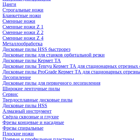
Цанги
Строгальные ножи
Бланкетные ножи
Сменные ножи
Сменные ножи Z 1
Сменные ножи Z 2
Сменные ножи Z 4
Металлообработка
Дисковые пилы HSS быстрорез
Дисковые пилы для станков орбитальной резки
Дисковые пилы Кермет ТА
Дисковые пилы Tenryu Кермет ТА для стационарных отрезных 
Дисковые пилы ProGrade Кермет ТА для стационарных отрезны
Лесопиление
Дисковые пилы для первичного лесопиления
Широкие ленточные пилы
Сервис
Твердосплавные дисковые пилы
Дисковые пилы HSS
Алмазный инструмент
Свёрла сквозные и глухие
Фрезы концевые и насадные
Фрезы спиральные
Плоские ножи
Прямые и профильные пластины