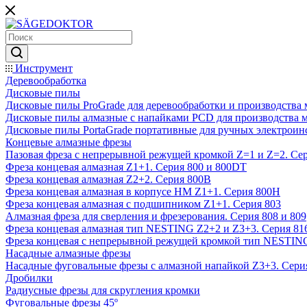
Инструмент
Деревообработка
Дисковые пилы
Дисковые пилы ProGrade для деревообработки и производства 
Дисковые пилы алмазные с напайками PCD для производства 
Дисковые пилы PortaGrade портативные для ручных электроин
Концевые алмазные фрезы
Пазовая фреза с непрерывной режущей кромкой Z=1 и Z=2. Сер
Фреза концевая алмазная Z1+1. Серия 800 и 800DT
Фреза концевая алмазная Z2+2. Серия 800B
Фреза концевая алмазная в корпусе НМ Z1+1. Серия 800H
Фреза концевая алмазная с подшипником Z1+1. Серия 803
Алмазная фреза для сверления и фрезерования. Серия 808 и 809
Фреза концевая алмазная тип NESTING Z2+2 и Z3+3. Серия 81
Фреза концевая с непрерывной режущей кромкой тип NESTING
Насадные алмазные фрезы
Насадные фуговальные фрезы с алмазной напайкой Z3+3. Сери
Дробилки
Радиусные фрезы для скругления кромки
Фуговальные фрезы 45º