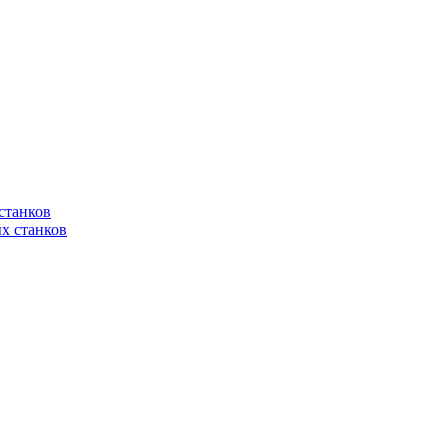
станков
х станков