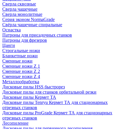
Сверла сквозные
Сверла чашечные
Сверла монолитные
Серия эконом NormaGrade
Свёрла чашечные спиральные
Оснастка
Патроны для присадочных станков
Патроны для фрезеров
Цанги
Строгальные ножи
Бланкетные ножи
Сменные ножи
Сменные ножи Z 1
Сменные ножи Z 2
Сменные ножи Z 4
Металлообработка
Дисковые пилы HSS быстрорез
Дисковые пилы для станков орбитальной резки
Дисковые пилы Кермет ТА
Дисковые пилы Tenryu Кермет ТА для стационарных
отрезных станков
Дисковые пилы ProGrade Кермет ТА для стационарных
отрезных станков
Лесопиление
Дисковые пилы для первичного лесопиления