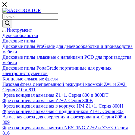
Инструмент
Деревообработка
Дисковые пилы
Дисковые пилы ProGrade для деревообработки и производства
мебели
Дисковые пилы алмазные с напайками PCD для производства
мебели
Дисковые пилы PortaGrade портативные для ручных
электроинструментов
Концевые алмазные фрезы
Пазовая фреза с непрерывной режущей кромкой Z=1 и Z=2.
Серия 810 и 811
Фреза концевая алмазная Z1+1. Серия 800 и 800DT
Фреза концевая алмазная Z2+2. Серия 800B
Фреза концевая алмазная в корпусе НМ Z1+1. Серия 800H
Фреза концевая алмазная с подшипником Z1+1. Серия 803
Алмазная фреза для сверления и фрезерования. Серия 808 и
809
Фреза концевая алмазная тип NESTING Z2+2 и Z3+3. Серия
816