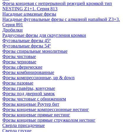
Фреза концевая с непрерывной режущей кромкой тип
NESTING Z1+1. Серия 813
Насадные алмазные фрезы
Насадные фуговальные фрезы с алмазной напайкой Z3+3.
Серия 891
Дробилки
Радиусные фрезы для скругления кромки
Фуговальные фрезы 45º
Фуговальные фрезы 54º
Фрезы спиральные монолитные
Фрезы чистовые
Фрезы черновые
Фрезы сферические
Фрезы комбинированные
Фрезы компрессионные, up & down
Фрезы пазовые
Фрезы гравёры, конусные
Фрезы под дверной замок
Фрезы чистовые с обнижением
Фрезы концевые Роутер бит
Фрезы концевые компрессионные нестинг
Фрезы концевые прямые нестинг
Фрезы концевые прямые стружколом нестинг
Сверла присадочные
Сверла глухие