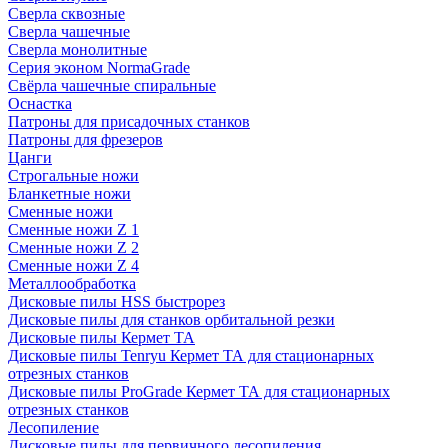
Сверла сквозные
Сверла чашечные
Сверла монолитные
Серия эконом NormaGrade
Свёрла чашечные спиральные
Оснастка
Патроны для присадочных станков
Патроны для фрезеров
Цанги
Строгальные ножи
Бланкетные ножи
Сменные ножи
Сменные ножи Z 1
Сменные ножи Z 2
Сменные ножи Z 4
Металлообработка
Дисковые пилы HSS быстрорез
Дисковые пилы для станков орбитальной резки
Дисковые пилы Кермет ТА
Дисковые пилы Tenryu Кермет ТА для стационарных
отрезных станков
Дисковые пилы ProGrade Кермет ТА для стационарных
отрезных станков
Лесопиление
Дисковые пилы для первичного лесопиления