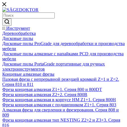
Инструмент
Деревообработка
Дисковые пилы
Дисковые пилы ProGrade для деревообработки и производства
мебели
Дисковые пилы алмазные с напайками PCD для производства
мебели
Дисковые пилы PortaGrade портативные для ручных
электроинструментов
Концевые алмазные фрезы
Пазовая фреза с непрерывной режущей кромкой Z=1 и Z=2.
Серия 810 и 811
Фреза концевая алмазная Z1+1. Серия 800 и 800DT
Фреза концевая алмазная Z2+2. Серия 800B
Фреза концевая алмазная в корпусе НМ Z1+1. Серия 800H
Фреза концевая алмазная с подшипником Z1+1. Серия 803
Алмазная фреза для сверления и фрезерования. Серия 808 и
809
Фреза концевая алмазная тип NESTING Z2+2 и Z3+3. Серия
816