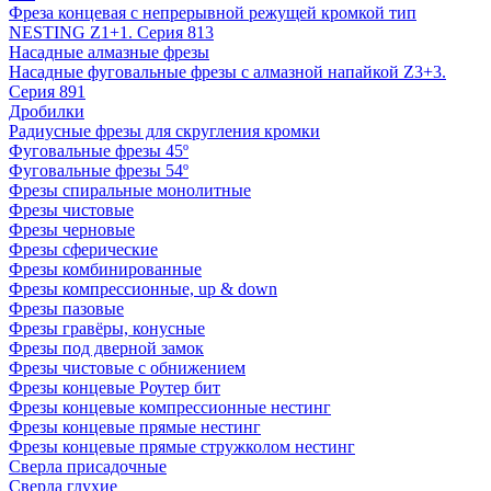
Фреза концевая с непрерывной режущей кромкой тип
NESTING Z1+1. Серия 813
Насадные алмазные фрезы
Насадные фуговальные фрезы с алмазной напайкой Z3+3.
Серия 891
Дробилки
Радиусные фрезы для скругления кромки
Фуговальные фрезы 45º
Фуговальные фрезы 54º
Фрезы спиральные монолитные
Фрезы чистовые
Фрезы черновые
Фрезы сферические
Фрезы комбинированные
Фрезы компрессионные, up & down
Фрезы пазовые
Фрезы гравёры, конусные
Фрезы под дверной замок
Фрезы чистовые с обнижением
Фрезы концевые Роутер бит
Фрезы концевые компрессионные нестинг
Фрезы концевые прямые нестинг
Фрезы концевые прямые стружколом нестинг
Сверла присадочные
Сверла глухие