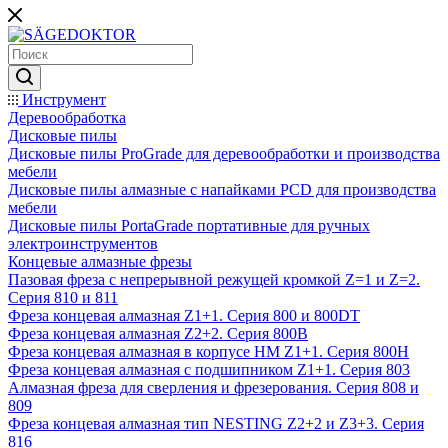
Инструмент
Деревообработка
Дисковые пилы
Дисковые пилы ProGrade для деревообработки и производства
мебели
Дисковые пилы алмазные с напайками PCD для производства
мебели
Дисковые пилы PortaGrade портативные для ручных
электроинструментов
Концевые алмазные фрезы
Пазовая фреза с непрерывной режущей кромкой Z=1 и Z=2.
Серия 810 и 811
Фреза концевая алмазная Z1+1. Серия 800 и 800DT
Фреза концевая алмазная Z2+2. Серия 800B
Фреза концевая алмазная в корпусе НМ Z1+1. Серия 800H
Фреза концевая алмазная с подшипником Z1+1. Серия 803
Алмазная фреза для сверления и фрезерования. Серия 808 и
809
Фреза концевая алмазная тип NESTING Z2+2 и Z3+3. Серия
816