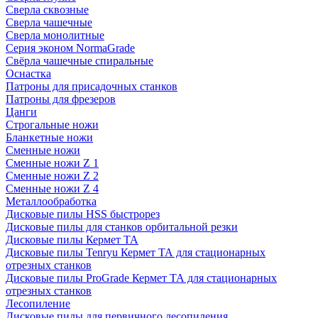
Сверла сквозные
Сверла чашечные
Сверла монолитные
Серия эконом NormaGrade
Свёрла чашечные спиральные
Оснастка
Патроны для присадочных станков
Патроны для фрезеров
Цанги
Строгальные ножи
Бланкетные ножи
Сменные ножи
Сменные ножи Z 1
Сменные ножи Z 2
Сменные ножи Z 4
Металлообработка
Дисковые пилы HSS быстрорез
Дисковые пилы для станков орбитальной резки
Дисковые пилы Кермет ТА
Дисковые пилы Tenryu Кермет ТА для стационарных
отрезных станков
Дисковые пилы ProGrade Кермет ТА для стационарных
отрезных станков
Лесопиление
Дисковые пилы для первичного лесопиления