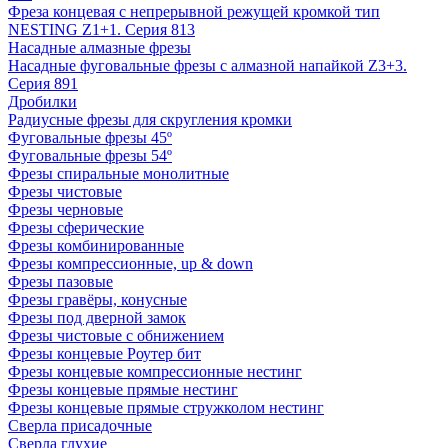
Фреза концевая с непрерывной режущей кромкой тип
NESTING Z1+1. Серия 813
Насадные алмазные фрезы
Насадные фуговальные фрезы с алмазной напайкой Z3+3.
Серия 891
Дробилки
Радиусные фрезы для скругления кромки
Фуговальные фрезы 45º
Фуговальные фрезы 54º
Фрезы спиральные монолитные
Фрезы чистовые
Фрезы черновые
Фрезы сферические
Фрезы комбинированные
Фрезы компрессионные, up & down
Фрезы пазовые
Фрезы гравёры, конусные
Фрезы под дверной замок
Фрезы чистовые с обнижением
Фрезы концевые Роутер бит
Фрезы концевые компрессионные нестинг
Фрезы концевые прямые нестинг
Фрезы концевые прямые стружколом нестинг
Сверла присадочные
Сверла глухие