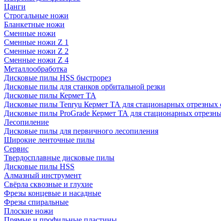
Цанги
Строгальные ножи
Бланкетные ножи
Сменные ножи
Сменные ножи Z 1
Сменные ножи Z 2
Сменные ножи Z 4
Металлообработка
Дисковые пилы HSS быстрорез
Дисковые пилы для станков орбитальной резки
Дисковые пилы Кермет ТА
Дисковые пилы Tenryu Кермет ТА для стационарных отрезных 
Дисковые пилы ProGrade Кермет ТА для стационарных отрезны
Лесопиление
Дисковые пилы для первичного лесопиления
Широкие ленточные пилы
Сервис
Твердосплавные дисковые пилы
Дисковые пилы HSS
Алмазный инструмент
Свёрла сквозные и глухие
Фрезы концевые и насадные
Фрезы спиральные
Плоские ножи
Прямые и профильные пластины