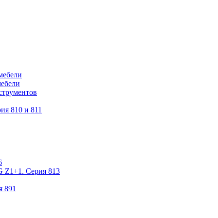
мебели
мебели
струментов
ия 810 и 811
6
 Z1+1. Серия 813
я 891