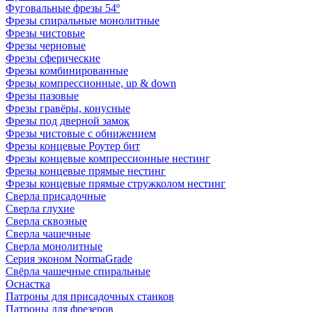
Фуговальные фрезы 54º
Фрезы спиральные монолитные
Фрезы чистовые
Фрезы черновые
Фрезы сферические
Фрезы комбинированные
Фрезы компрессионные, up & down
Фрезы пазовые
Фрезы гравёры, конусные
Фрезы под дверной замок
Фрезы чистовые с обнижением
Фрезы концевые Роутер бит
Фрезы концевые компрессионные нестинг
Фрезы концевые прямые нестинг
Фрезы концевые прямые стружколом нестинг
Сверла присадочные
Сверла глухие
Сверла сквозные
Сверла чашечные
Сверла монолитные
Серия эконом NormaGrade
Свёрла чашечные спиральные
Оснастка
Патроны для присадочных станков
Патроны для фрезеров