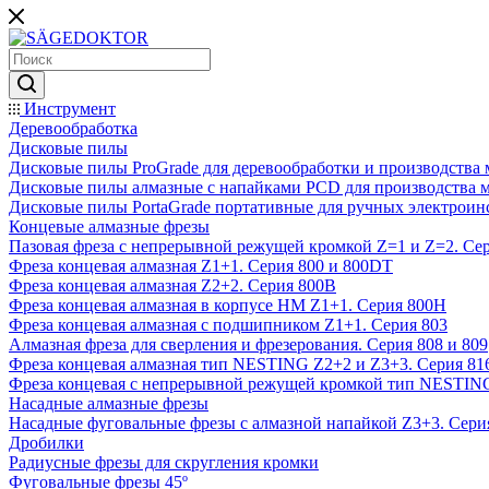
Инструмент
Деревообработка
Дисковые пилы
Дисковые пилы ProGrade для деревообработки и производства 
Дисковые пилы алмазные с напайками PCD для производства 
Дисковые пилы PortaGrade портативные для ручных электроин
Концевые алмазные фрезы
Пазовая фреза с непрерывной режущей кромкой Z=1 и Z=2. Сер
Фреза концевая алмазная Z1+1. Серия 800 и 800DT
Фреза концевая алмазная Z2+2. Серия 800B
Фреза концевая алмазная в корпусе НМ Z1+1. Серия 800H
Фреза концевая алмазная с подшипником Z1+1. Серия 803
Алмазная фреза для сверления и фрезерования. Серия 808 и 809
Фреза концевая алмазная тип NESTING Z2+2 и Z3+3. Серия 81
Фреза концевая с непрерывной режущей кромкой тип NESTING
Насадные алмазные фрезы
Насадные фуговальные фрезы с алмазной напайкой Z3+3. Сери
Дробилки
Радиусные фрезы для скругления кромки
Фуговальные фрезы 45º