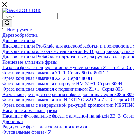
Инструмент
Деревообработка
Дисковые пилы
Дисковые пилы ProGrade для деревообработки и производства 
Дисковые пилы алмазные с напайками PCD для производства 
Дисковые пилы PortaGrade портативные для ручных электроин
Концевые алмазные фрезы
Пазовая фреза с непрерывной режущей кромкой Z=1 и Z=2. Сер
Фреза концевая алмазная Z1+1. Серия 800 и 800DT
Фреза концевая алмазная Z2+2. Серия 800B
Фреза концевая алмазная в корпусе НМ Z1+1. Серия 800H
Фреза концевая алмазная с подшипником Z1+1. Серия 803
Алмазная фреза для сверления и фрезерования. Серия 808 и 809
Фреза концевая алмазная тип NESTING Z2+2 и Z3+3. Серия 81
Фреза концевая с непрерывной режущей кромкой тип NESTING
Насадные алмазные фрезы
Насадные фуговальные фрезы с алмазной напайкой Z3+3. Сери
Дробилки
Радиусные фрезы для скругления кромки
Фуговальные фрезы 45º