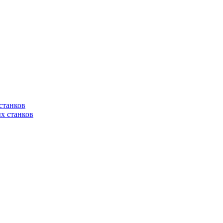
станков
х станков