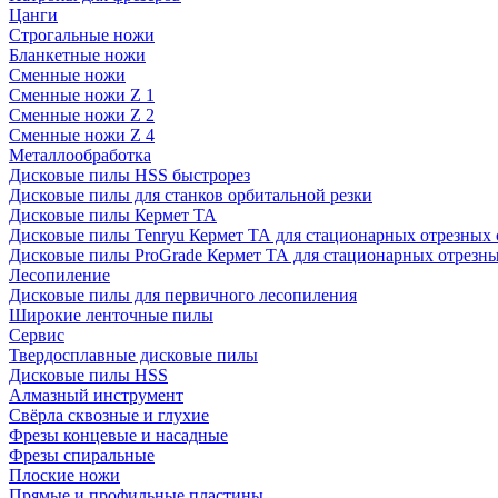
Цанги
Строгальные ножи
Бланкетные ножи
Сменные ножи
Сменные ножи Z 1
Сменные ножи Z 2
Сменные ножи Z 4
Металлообработка
Дисковые пилы HSS быстрорез
Дисковые пилы для станков орбитальной резки
Дисковые пилы Кермет ТА
Дисковые пилы Tenryu Кермет ТА для стационарных отрезных 
Дисковые пилы ProGrade Кермет ТА для стационарных отрезны
Лесопиление
Дисковые пилы для первичного лесопиления
Широкие ленточные пилы
Сервис
Твердосплавные дисковые пилы
Дисковые пилы HSS
Алмазный инструмент
Свёрла сквозные и глухие
Фрезы концевые и насадные
Фрезы спиральные
Плоские ножи
Прямые и профильные пластины