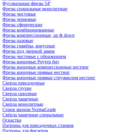
Фуговальные фрезы 54º
Фрезы спиральные монолитные
Фрезы чистовые
Фрезы черновые
Фрезы сферические
Фрезы комбинированные
Фрезы компрессионные, up & down
Фрезы пазовые
Фрезы гравёры, конусные
Фрезы под дверной замок
Фрезы чистовые с обнижением
Фрезы концевые Роутер бит
Фрезы концевые компрессионные нестинг
Фрезы концевые прямые нестинг
Фрезы концевые прямые стружколом нестинг
Сверла присадочные
Сверла глухие
Сверла сквозные
Сверла чашечные
Сверла монолитные
Серия эконом NormaGrade
Свёрла чашечные спиральные
Оснастка
Патроны для присадочных станков
Патроны для фрезеров