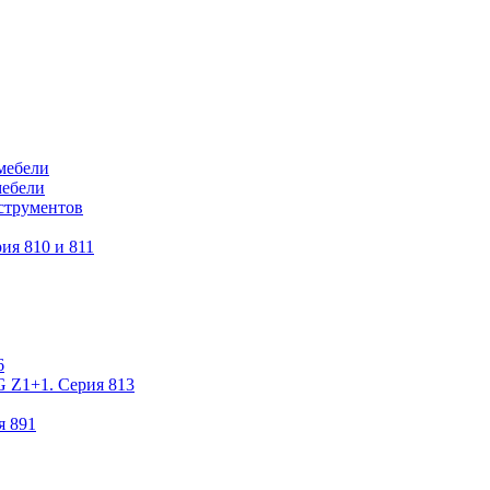
мебели
мебели
струментов
ия 810 и 811
6
 Z1+1. Серия 813
я 891