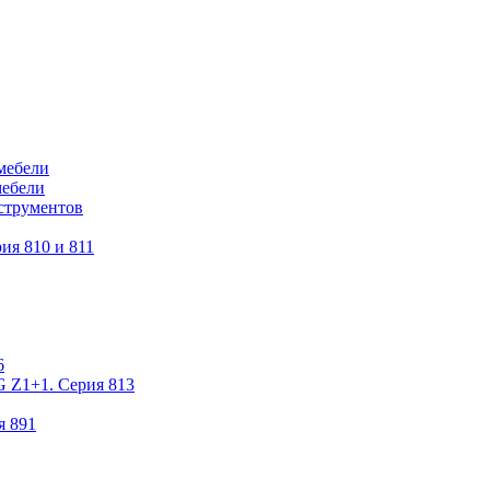
мебели
мебели
струментов
ия 810 и 811
6
 Z1+1. Серия 813
я 891