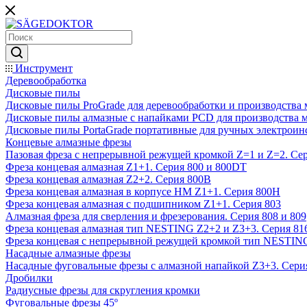
Инструмент
Деревообработка
Дисковые пилы
Дисковые пилы ProGrade для деревообработки и производства 
Дисковые пилы алмазные с напайками PCD для производства 
Дисковые пилы PortaGrade портативные для ручных электроин
Концевые алмазные фрезы
Пазовая фреза с непрерывной режущей кромкой Z=1 и Z=2. Сер
Фреза концевая алмазная Z1+1. Серия 800 и 800DT
Фреза концевая алмазная Z2+2. Серия 800B
Фреза концевая алмазная в корпусе НМ Z1+1. Серия 800H
Фреза концевая алмазная с подшипником Z1+1. Серия 803
Алмазная фреза для сверления и фрезерования. Серия 808 и 809
Фреза концевая алмазная тип NESTING Z2+2 и Z3+3. Серия 81
Фреза концевая с непрерывной режущей кромкой тип NESTING
Насадные алмазные фрезы
Насадные фуговальные фрезы с алмазной напайкой Z3+3. Сери
Дробилки
Радиусные фрезы для скругления кромки
Фуговальные фрезы 45º