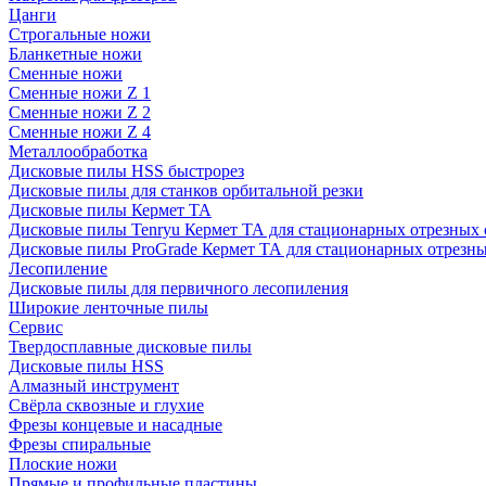
Цанги
Строгальные ножи
Бланкетные ножи
Сменные ножи
Сменные ножи Z 1
Сменные ножи Z 2
Сменные ножи Z 4
Металлообработка
Дисковые пилы HSS быстрорез
Дисковые пилы для станков орбитальной резки
Дисковые пилы Кермет ТА
Дисковые пилы Tenryu Кермет ТА для стационарных отрезных 
Дисковые пилы ProGrade Кермет ТА для стационарных отрезны
Лесопиление
Дисковые пилы для первичного лесопиления
Широкие ленточные пилы
Сервис
Твердосплавные дисковые пилы
Дисковые пилы HSS
Алмазный инструмент
Свёрла сквозные и глухие
Фрезы концевые и насадные
Фрезы спиральные
Плоские ножи
Прямые и профильные пластины