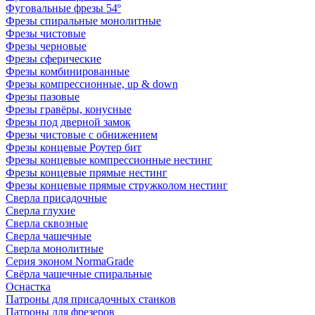
Фуговальные фрезы 54º
Фрезы спиральные монолитные
Фрезы чистовые
Фрезы черновые
Фрезы сферические
Фрезы комбинированные
Фрезы компрессионные, up & down
Фрезы пазовые
Фрезы гравёры, конусные
Фрезы под дверной замок
Фрезы чистовые с обнижением
Фрезы концевые Роутер бит
Фрезы концевые компрессионные нестинг
Фрезы концевые прямые нестинг
Фрезы концевые прямые стружколом нестинг
Сверла присадочные
Сверла глухие
Сверла сквозные
Сверла чашечные
Сверла монолитные
Серия эконом NormaGrade
Свёрла чашечные спиральные
Оснастка
Патроны для присадочных станков
Патроны для фрезеров