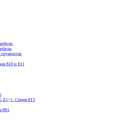
мебели
мебели
струментов
ия 810 и 811
6
 Z1+1. Серия 813
я 891