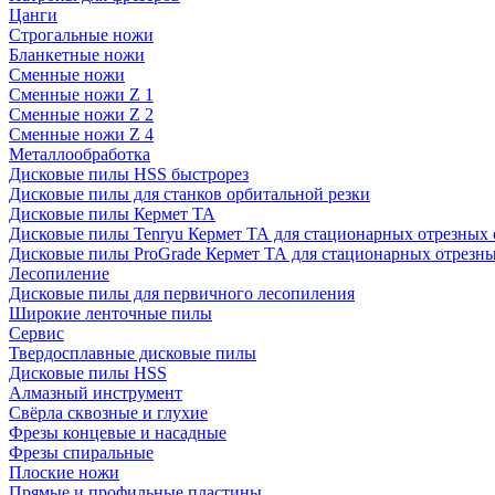
Цанги
Строгальные ножи
Бланкетные ножи
Сменные ножи
Сменные ножи Z 1
Сменные ножи Z 2
Сменные ножи Z 4
Металлообработка
Дисковые пилы HSS быстрорез
Дисковые пилы для станков орбитальной резки
Дисковые пилы Кермет ТА
Дисковые пилы Tenryu Кермет ТА для стационарных отрезных 
Дисковые пилы ProGrade Кермет ТА для стационарных отрезны
Лесопиление
Дисковые пилы для первичного лесопиления
Широкие ленточные пилы
Сервис
Твердосплавные дисковые пилы
Дисковые пилы HSS
Алмазный инструмент
Свёрла сквозные и глухие
Фрезы концевые и насадные
Фрезы спиральные
Плоские ножи
Прямые и профильные пластины