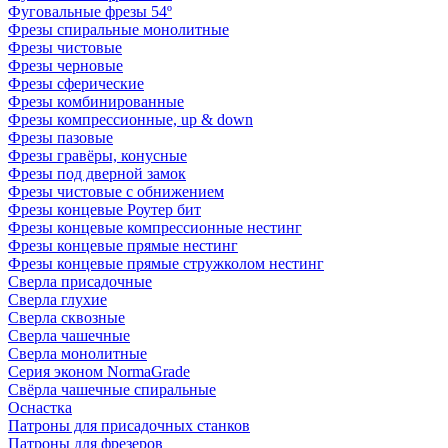
Фуговальные фрезы 54º
Фрезы спиральные монолитные
Фрезы чистовые
Фрезы черновые
Фрезы сферические
Фрезы комбинированные
Фрезы компрессионные, up & down
Фрезы пазовые
Фрезы гравёры, конусные
Фрезы под дверной замок
Фрезы чистовые с обнижением
Фрезы концевые Роутер бит
Фрезы концевые компрессионные нестинг
Фрезы концевые прямые нестинг
Фрезы концевые прямые стружколом нестинг
Сверла присадочные
Сверла глухие
Сверла сквозные
Сверла чашечные
Сверла монолитные
Серия эконом NormaGrade
Свёрла чашечные спиральные
Оснастка
Патроны для присадочных станков
Патроны для фрезеров