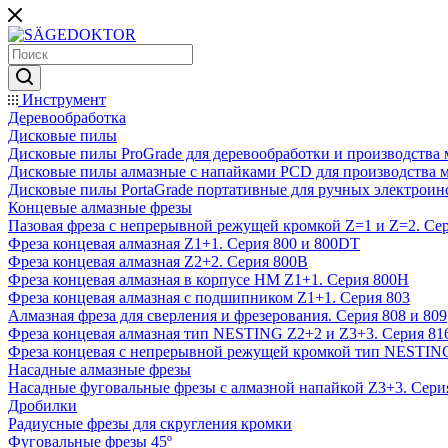
Инструмент
Деревообработка
Дисковые пилы
Дисковые пилы ProGrade для деревообработки и производства 
Дисковые пилы алмазные с напайками PCD для производства 
Дисковые пилы PortaGrade портативные для ручных электроин
Концевые алмазные фрезы
Пазовая фреза с непрерывной режущей кромкой Z=1 и Z=2. Сер
Фреза концевая алмазная Z1+1. Серия 800 и 800DT
Фреза концевая алмазная Z2+2. Серия 800B
Фреза концевая алмазная в корпусе НМ Z1+1. Серия 800H
Фреза концевая алмазная с подшипником Z1+1. Серия 803
Алмазная фреза для сверления и фрезерования. Серия 808 и 809
Фреза концевая алмазная тип NESTING Z2+2 и Z3+3. Серия 81
Фреза концевая с непрерывной режущей кромкой тип NESTING
Насадные алмазные фрезы
Насадные фуговальные фрезы с алмазной напайкой Z3+3. Сери
Дробилки
Радиусные фрезы для скругления кромки
Фуговальные фрезы 45º