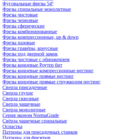
Фуговальные фрезы 54º
Фрезы спиральные монолитные
Фрезы чистовые
Фрезы черновые
Фрезы сферические
Фрезы комбинированные
Фрезы компрессионные, up & down
Фрезы пазовые
Фрезы гравёры, конусные
Фрезы под дверной замок
Фрезы чистовые с обнижением
Фрезы концевые Роутер бит
Фрезы концевые компрессионные нестинг
Фрезы концевые прямые нестинг
Фрезы концевые прямые стружколом нестинг
Сверла присадочные
Сверла глухие
Сверла сквозные
Сверла чашечные
Сверла монолитные
Серия эконом NormaGrade
Свёрла чашечные спиральные
Оснастка
Патроны для присадочных станков
Патроны для фрезеров