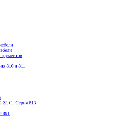
мебели
мебели
струментов
ия 810 и 811
6
 Z1+1. Серия 813
я 891