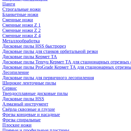
Цанги
Строгальные ножи
Бланкетные ножи
Сменные ножи
Сменные ножи Z 1
Сменные ножи Z 2
Сменные ножи Z 4
Металлообработка
Дисковые пилы HSS быстрорез
Дисковые пилы для станков орбитальной резки
Дисковые пилы Кермет ТА
Дисковые пилы Tenryu Кермет ТА для стационарных отрезных 
Дисковые пилы ProGrade Кермет ТА для стационарных отрезны
Лесопиление
Дисковые пилы для первичного лесопиления
Широкие ленточные пилы
Сервис
Твердосплавные дисковые пилы
Дисковые пилы HSS
Алмазный инструмент
Свёрла сквозные и глухие
Фрезы концевые и насадные
Фрезы спиральные
Плоские ножи
Прямые и профильные пластины