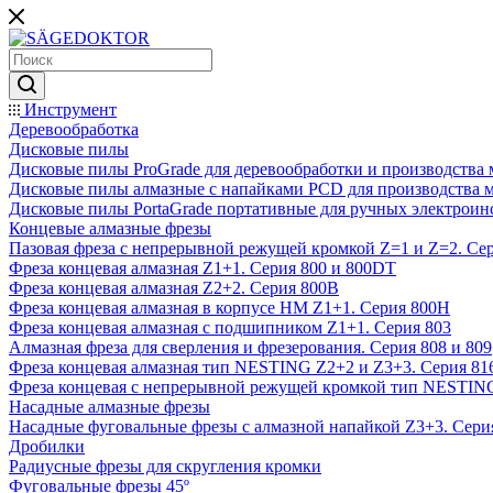
Инструмент
Деревообработка
Дисковые пилы
Дисковые пилы ProGrade для деревообработки и производства 
Дисковые пилы алмазные с напайками PCD для производства 
Дисковые пилы PortaGrade портативные для ручных электроин
Концевые алмазные фрезы
Пазовая фреза с непрерывной режущей кромкой Z=1 и Z=2. Сер
Фреза концевая алмазная Z1+1. Серия 800 и 800DT
Фреза концевая алмазная Z2+2. Серия 800B
Фреза концевая алмазная в корпусе НМ Z1+1. Серия 800H
Фреза концевая алмазная с подшипником Z1+1. Серия 803
Алмазная фреза для сверления и фрезерования. Серия 808 и 809
Фреза концевая алмазная тип NESTING Z2+2 и Z3+3. Серия 81
Фреза концевая с непрерывной режущей кромкой тип NESTING
Насадные алмазные фрезы
Насадные фуговальные фрезы с алмазной напайкой Z3+3. Сери
Дробилки
Радиусные фрезы для скругления кромки
Фуговальные фрезы 45º