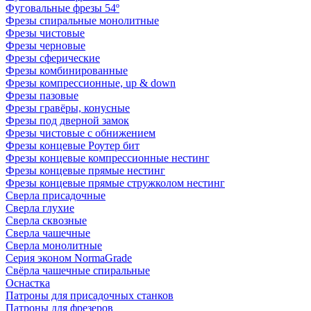
Фуговальные фрезы 54º
Фрезы спиральные монолитные
Фрезы чистовые
Фрезы черновые
Фрезы сферические
Фрезы комбинированные
Фрезы компрессионные, up & down
Фрезы пазовые
Фрезы гравёры, конусные
Фрезы под дверной замок
Фрезы чистовые с обнижением
Фрезы концевые Роутер бит
Фрезы концевые компрессионные нестинг
Фрезы концевые прямые нестинг
Фрезы концевые прямые стружколом нестинг
Сверла присадочные
Сверла глухие
Сверла сквозные
Сверла чашечные
Сверла монолитные
Серия эконом NormaGrade
Свёрла чашечные спиральные
Оснастка
Патроны для присадочных станков
Патроны для фрезеров