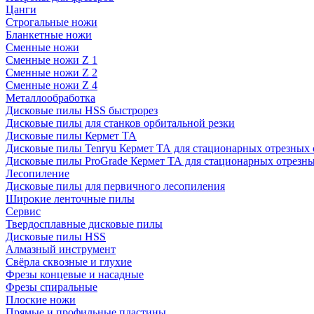
Цанги
Строгальные ножи
Бланкетные ножи
Сменные ножи
Сменные ножи Z 1
Сменные ножи Z 2
Сменные ножи Z 4
Металлообработка
Дисковые пилы HSS быстрорез
Дисковые пилы для станков орбитальной резки
Дисковые пилы Кермет ТА
Дисковые пилы Tenryu Кермет ТА для стационарных отрезных 
Дисковые пилы ProGrade Кермет ТА для стационарных отрезны
Лесопиление
Дисковые пилы для первичного лесопиления
Широкие ленточные пилы
Сервис
Твердосплавные дисковые пилы
Дисковые пилы HSS
Алмазный инструмент
Свёрла сквозные и глухие
Фрезы концевые и насадные
Фрезы спиральные
Плоские ножи
Прямые и профильные пластины