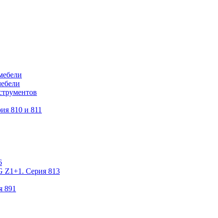
мебели
мебели
струментов
ия 810 и 811
6
 Z1+1. Серия 813
я 891