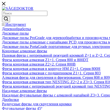
Инструмент
Деревообработка
Дисковые пилы
Дисковые пилы ProGrade для деревообработки и производства 
Дисковые пилы алмазные с напайками PCD для производства 
Дисковые пилы PortaGrade портативные для ручных электроин
Концевые алмазные фрезы
Пазовая фреза с непрерывной режущей кромкой Z=1 и Z=2. Сер
Фреза концевая алмазная Z1+1. Серия 800 и 800DT
Фреза концевая алмазная Z2+2. Серия 800B
Фреза концевая алмазная в корпусе НМ Z1+1. Серия 800H
Фреза концевая алмазная с подшипником Z1+1. Серия 803
Алмазная фреза для сверления и фрезерования. Серия 808 и 809
Фреза концевая алмазная тип NESTING Z2+2 и Z3+3. Серия 81
Фреза концевая с непрерывной режущей кромкой тип NESTING
Насадные алмазные фрезы
Насадные фуговальные фрезы с алмазной напайкой Z3+3. Сери
Дробилки
Радиусные фрезы для скругления кромки
Фуговальные фрезы 45º