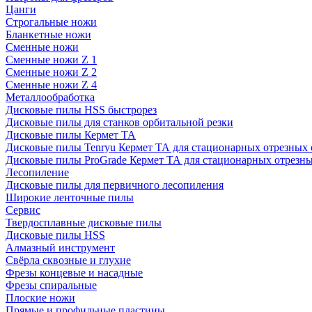
Цанги
Строгальные ножи
Бланкетные ножи
Сменные ножи
Сменные ножи Z 1
Сменные ножи Z 2
Сменные ножи Z 4
Металлообработка
Дисковые пилы HSS быстрорез
Дисковые пилы для станков орбитальной резки
Дисковые пилы Кермет ТА
Дисковые пилы Tenryu Кермет ТА для стационарных отрезных 
Дисковые пилы ProGrade Кермет ТА для стационарных отрезны
Лесопиление
Дисковые пилы для первичного лесопиления
Широкие ленточные пилы
Сервис
Твердосплавные дисковые пилы
Дисковые пилы HSS
Алмазный инструмент
Свёрла сквозные и глухие
Фрезы концевые и насадные
Фрезы спиральные
Плоские ножи
Прямые и профильные пластины