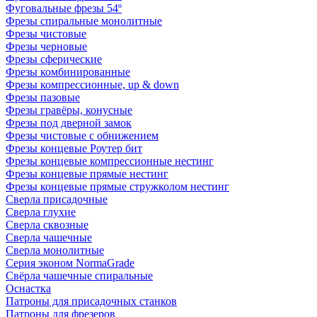
Фуговальные фрезы 54º
Фрезы спиральные монолитные
Фрезы чистовые
Фрезы черновые
Фрезы сферические
Фрезы комбинированные
Фрезы компрессионные, up & down
Фрезы пазовые
Фрезы гравёры, конусные
Фрезы под дверной замок
Фрезы чистовые с обнижением
Фрезы концевые Роутер бит
Фрезы концевые компрессионные нестинг
Фрезы концевые прямые нестинг
Фрезы концевые прямые стружколом нестинг
Сверла присадочные
Сверла глухие
Сверла сквозные
Сверла чашечные
Сверла монолитные
Серия эконом NormaGrade
Свёрла чашечные спиральные
Оснастка
Патроны для присадочных станков
Патроны для фрезеров