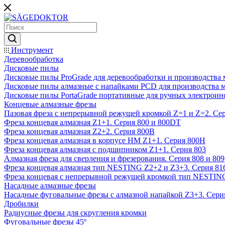
Инструмент
Деревообработка
Дисковые пилы
Дисковые пилы ProGrade для деревообработки и производства 
Дисковые пилы алмазные с напайками PCD для производства 
Дисковые пилы PortaGrade портативные для ручных электроин
Концевые алмазные фрезы
Пазовая фреза с непрерывной режущей кромкой Z=1 и Z=2. Сер
Фреза концевая алмазная Z1+1. Серия 800 и 800DT
Фреза концевая алмазная Z2+2. Серия 800B
Фреза концевая алмазная в корпусе НМ Z1+1. Серия 800H
Фреза концевая алмазная с подшипником Z1+1. Серия 803
Алмазная фреза для сверления и фрезерования. Серия 808 и 809
Фреза концевая алмазная тип NESTING Z2+2 и Z3+3. Серия 81
Фреза концевая с непрерывной режущей кромкой тип NESTING
Насадные алмазные фрезы
Насадные фуговальные фрезы с алмазной напайкой Z3+3. Сери
Дробилки
Радиусные фрезы для скругления кромки
Фуговальные фрезы 45º