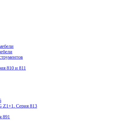
мебели
мебели
струментов
ия 810 и 811
6
 Z1+1. Серия 813
я 891