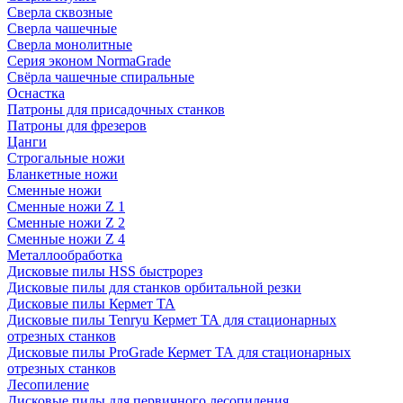
Сверла сквозные
Сверла чашечные
Сверла монолитные
Серия эконом NormaGrade
Свёрла чашечные спиральные
Оснастка
Патроны для присадочных станков
Патроны для фрезеров
Цанги
Строгальные ножи
Бланкетные ножи
Сменные ножи
Сменные ножи Z 1
Сменные ножи Z 2
Сменные ножи Z 4
Металлообработка
Дисковые пилы HSS быстрорез
Дисковые пилы для станков орбитальной резки
Дисковые пилы Кермет ТА
Дисковые пилы Tenryu Кермет ТА для стационарных
отрезных станков
Дисковые пилы ProGrade Кермет ТА для стационарных
отрезных станков
Лесопиление
Дисковые пилы для первичного лесопиления