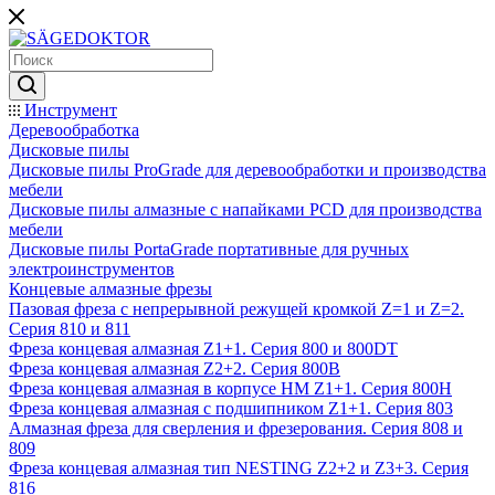
Инструмент
Деревообработка
Дисковые пилы
Дисковые пилы ProGrade для деревообработки и производства
мебели
Дисковые пилы алмазные с напайками PCD для производства
мебели
Дисковые пилы PortaGrade портативные для ручных
электроинструментов
Концевые алмазные фрезы
Пазовая фреза с непрерывной режущей кромкой Z=1 и Z=2.
Серия 810 и 811
Фреза концевая алмазная Z1+1. Серия 800 и 800DT
Фреза концевая алмазная Z2+2. Серия 800B
Фреза концевая алмазная в корпусе НМ Z1+1. Серия 800H
Фреза концевая алмазная с подшипником Z1+1. Серия 803
Алмазная фреза для сверления и фрезерования. Серия 808 и
809
Фреза концевая алмазная тип NESTING Z2+2 и Z3+3. Серия
816