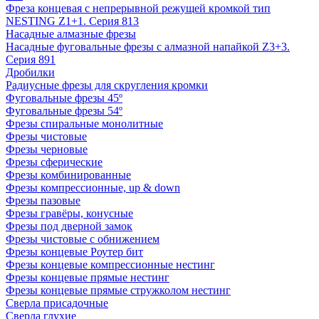
Фреза концевая с непрерывной режущей кромкой тип
NESTING Z1+1. Серия 813
Насадные алмазные фрезы
Насадные фуговальные фрезы с алмазной напайкой Z3+3.
Серия 891
Дробилки
Радиусные фрезы для скругления кромки
Фуговальные фрезы 45º
Фуговальные фрезы 54º
Фрезы спиральные монолитные
Фрезы чистовые
Фрезы черновые
Фрезы сферические
Фрезы комбинированные
Фрезы компрессионные, up & down
Фрезы пазовые
Фрезы гравёры, конусные
Фрезы под дверной замок
Фрезы чистовые с обнижением
Фрезы концевые Роутер бит
Фрезы концевые компрессионные нестинг
Фрезы концевые прямые нестинг
Фрезы концевые прямые стружколом нестинг
Сверла присадочные
Сверла глухие