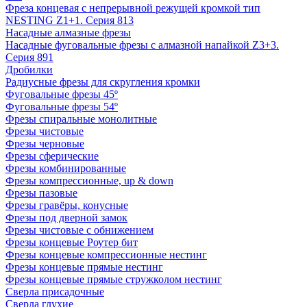
Фреза концевая с непрерывной режущей кромкой тип
NESTING Z1+1. Серия 813
Насадные алмазные фрезы
Насадные фуговальные фрезы с алмазной напайкой Z3+3.
Серия 891
Дробилки
Радиусные фрезы для скругления кромки
Фуговальные фрезы 45º
Фуговальные фрезы 54º
Фрезы спиральные монолитные
Фрезы чистовые
Фрезы черновые
Фрезы сферические
Фрезы комбинированные
Фрезы компрессионные, up & down
Фрезы пазовые
Фрезы гравёры, конусные
Фрезы под дверной замок
Фрезы чистовые с обнижением
Фрезы концевые Роутер бит
Фрезы концевые компрессионные нестинг
Фрезы концевые прямые нестинг
Фрезы концевые прямые стружколом нестинг
Сверла присадочные
Сверла глухие