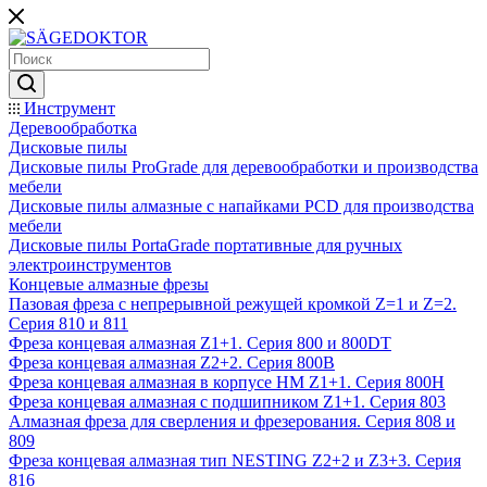
Инструмент
Деревообработка
Дисковые пилы
Дисковые пилы ProGrade для деревообработки и производства
мебели
Дисковые пилы алмазные с напайками PCD для производства
мебели
Дисковые пилы PortaGrade портативные для ручных
электроинструментов
Концевые алмазные фрезы
Пазовая фреза с непрерывной режущей кромкой Z=1 и Z=2.
Серия 810 и 811
Фреза концевая алмазная Z1+1. Серия 800 и 800DT
Фреза концевая алмазная Z2+2. Серия 800B
Фреза концевая алмазная в корпусе НМ Z1+1. Серия 800H
Фреза концевая алмазная с подшипником Z1+1. Серия 803
Алмазная фреза для сверления и фрезерования. Серия 808 и
809
Фреза концевая алмазная тип NESTING Z2+2 и Z3+3. Серия
816