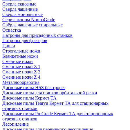
Сверла сквозные
Сверла чашечные
Сверла монолитные
Серия эконом NormaGrade
Свёрла чашечные спиральные
Оснастка
Патроны для присадочных станков
Патроны для фрезеров
Цанги
Строгальные ножи
Бланкетные ножи
Сменные ножи
Сменные ножи Z 1
Сменные ножи Z 2
Сменные ножи Z 4
Металлообработка
Дисковые пилы HSS быстрорез
Дисковые пилы для станков орбитальной резки
Дисковые пилы Кермет ТА
Дисковые пилы Tenryu Кермет ТА для стационарных
отрезных станков
Дисковые пилы ProGrade Кермет ТА для стационарных
отрезных станков
Лесопиление
Дисковые пилы для первичного лесопиления