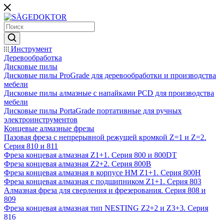
Инструмент
Деревообработка
Дисковые пилы
Дисковые пилы ProGrade для деревообработки и производства
мебели
Дисковые пилы алмазные с напайками PCD для производства
мебели
Дисковые пилы PortaGrade портативные для ручных
электроинструментов
Концевые алмазные фрезы
Пазовая фреза с непрерывной режущей кромкой Z=1 и Z=2.
Серия 810 и 811
Фреза концевая алмазная Z1+1. Серия 800 и 800DT
Фреза концевая алмазная Z2+2. Серия 800B
Фреза концевая алмазная в корпусе НМ Z1+1. Серия 800H
Фреза концевая алмазная с подшипником Z1+1. Серия 803
Алмазная фреза для сверления и фрезерования. Серия 808 и
809
Фреза концевая алмазная тип NESTING Z2+2 и Z3+3. Серия
816