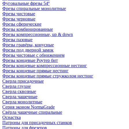
Фуговальные фрезы 54º
Фрезы спиральные монолитные
Фрезы чистовые
Фрезы черновые
Фрезы сферические
Фрезы комбинированные
Фрезы компрессионные, up & down
Фрезы пазовые
Фрезы гравёры, конусные
Фрезы под дверной замок
Фрезы чистовые с обнижением
Фрезы концевые Роутер бит
Фрезы концевые компрессионные нестинг
Фрезы концевые прямые нестинг
Фрезы концевые прямые стружколом нестинг
Сверла присадочные
Сверла глухие
Сверла сквозные
Сверла чашечные
Сверла монолитные
Серия эконом NormaGrade
Свёрла чашечные спиральные
Оснастка
Патроны для присадочных станков
Патроны для фрезеров