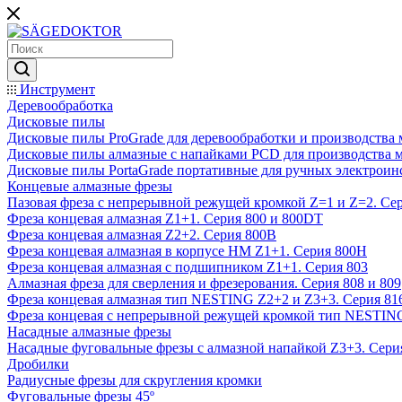
Инструмент
Деревообработка
Дисковые пилы
Дисковые пилы ProGrade для деревообработки и производства 
Дисковые пилы алмазные с напайками PCD для производства 
Дисковые пилы PortaGrade портативные для ручных электроин
Концевые алмазные фрезы
Пазовая фреза с непрерывной режущей кромкой Z=1 и Z=2. Сер
Фреза концевая алмазная Z1+1. Серия 800 и 800DT
Фреза концевая алмазная Z2+2. Серия 800B
Фреза концевая алмазная в корпусе НМ Z1+1. Серия 800H
Фреза концевая алмазная с подшипником Z1+1. Серия 803
Алмазная фреза для сверления и фрезерования. Серия 808 и 809
Фреза концевая алмазная тип NESTING Z2+2 и Z3+3. Серия 81
Фреза концевая с непрерывной режущей кромкой тип NESTING
Насадные алмазные фрезы
Насадные фуговальные фрезы с алмазной напайкой Z3+3. Сери
Дробилки
Радиусные фрезы для скругления кромки
Фуговальные фрезы 45º