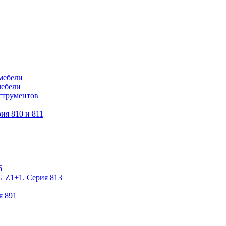
мебели
мебели
струментов
ия 810 и 811
6
 Z1+1. Серия 813
я 891