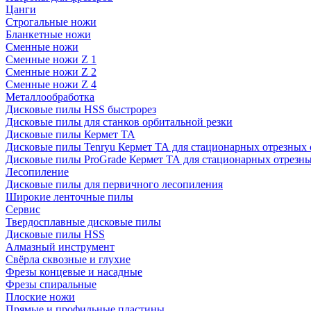
Цанги
Строгальные ножи
Бланкетные ножи
Сменные ножи
Сменные ножи Z 1
Сменные ножи Z 2
Сменные ножи Z 4
Металлообработка
Дисковые пилы HSS быстрорез
Дисковые пилы для станков орбитальной резки
Дисковые пилы Кермет ТА
Дисковые пилы Tenryu Кермет ТА для стационарных отрезных 
Дисковые пилы ProGrade Кермет ТА для стационарных отрезны
Лесопиление
Дисковые пилы для первичного лесопиления
Широкие ленточные пилы
Сервис
Твердосплавные дисковые пилы
Дисковые пилы HSS
Алмазный инструмент
Свёрла сквозные и глухие
Фрезы концевые и насадные
Фрезы спиральные
Плоские ножи
Прямые и профильные пластины