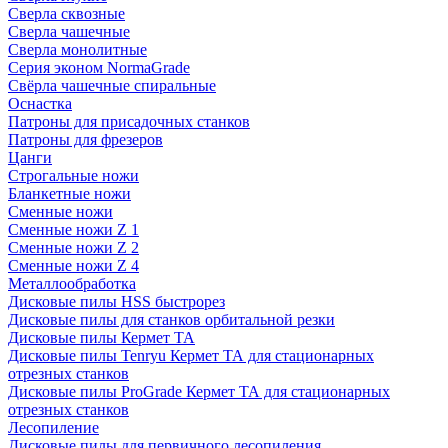
Сверла сквозные
Сверла чашечные
Сверла монолитные
Серия эконом NormaGrade
Свёрла чашечные спиральные
Оснастка
Патроны для присадочных станков
Патроны для фрезеров
Цанги
Строгальные ножи
Бланкетные ножи
Сменные ножи
Сменные ножи Z 1
Сменные ножи Z 2
Сменные ножи Z 4
Металлообработка
Дисковые пилы HSS быстрорез
Дисковые пилы для станков орбитальной резки
Дисковые пилы Кермет ТА
Дисковые пилы Tenryu Кермет ТА для стационарных
отрезных станков
Дисковые пилы ProGrade Кермет ТА для стационарных
отрезных станков
Лесопиление
Дисковые пилы для первичного лесопиления