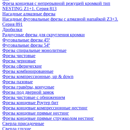
Фреза концевая с непрерывной режущей кромкой тип
NESTING Z1+1. Серия 813
Насадные алмазные фрезы
Насадные фуговальные фрезы с алмазной напайкой Z3+3.
Серия 891
Дробилки
Радиусные фрезы для скругления кромки
Фуговальные фрезы 45º
Фуговальные фрезы 54º
Фрезы спиральные монолитные
Фрезы чистовые
Фрезы черновые
Фрезы сферические
Фрезы комбинированные
Фрезы компрессионные, up & down
Фрезы пазовые
Фрезы гравёры, конусные
Фрезы под дверной замок
Фрезы чистовые с обнижением
Фрезы концевые Роутер бит
Фрезы концевые компрессионные нестинг
Фрезы концевые прямые нестинг
Фрезы концевые прямые стружколом нестинг
Сверла присадочные
Сверла глухие