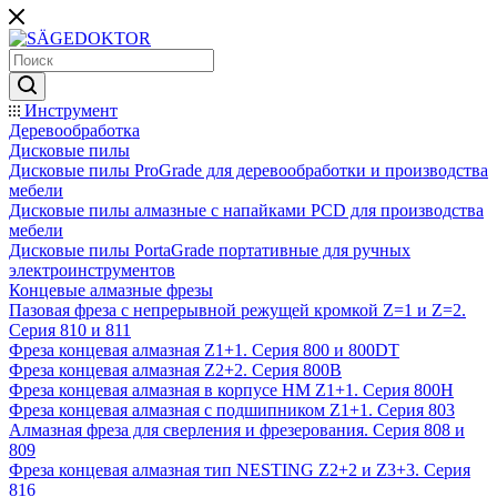
Инструмент
Деревообработка
Дисковые пилы
Дисковые пилы ProGrade для деревообработки и производства
мебели
Дисковые пилы алмазные с напайками PCD для производства
мебели
Дисковые пилы PortaGrade портативные для ручных
электроинструментов
Концевые алмазные фрезы
Пазовая фреза с непрерывной режущей кромкой Z=1 и Z=2.
Серия 810 и 811
Фреза концевая алмазная Z1+1. Серия 800 и 800DT
Фреза концевая алмазная Z2+2. Серия 800B
Фреза концевая алмазная в корпусе НМ Z1+1. Серия 800H
Фреза концевая алмазная с подшипником Z1+1. Серия 803
Алмазная фреза для сверления и фрезерования. Серия 808 и
809
Фреза концевая алмазная тип NESTING Z2+2 и Z3+3. Серия
816