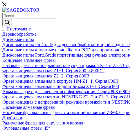
Инструмент
Деревообработка
Дисковые пилы
Дисковые пилы ProGrade для деревообработки и производства 
Дисковые пилы алмазные с напайками PCD для производства 
Дисковые пилы PortaGrade портативные для ручных электроин
Концевые алмазные фрезы
Пазовая фреза с непрерывной режущей кромкой Z=1 и Z=2. Сер
Фреза концевая алмазная Z1+1. Серия 800 и 800DT
Фреза концевая алмазная Z2+2. Серия 800B
Фреза концевая алмазная в корпусе НМ Z1+1. Серия 800H
Фреза концевая алмазная с подшипником Z1+1. Серия 803
Алмазная фреза для сверления и фрезерования. Серия 808 и 809
Фреза концевая алмазная тип NESTING Z2+2 и Z3+3. Серия 81
Фреза концевая с непрерывной режущей кромкой тип NESTING
Насадные алмазные фрезы
Насадные фуговальные фрезы с алмазной напайкой Z3+3. Сери
Дробилки
Радиусные фрезы для скругления кромки
Фуговальные фрезы 45º