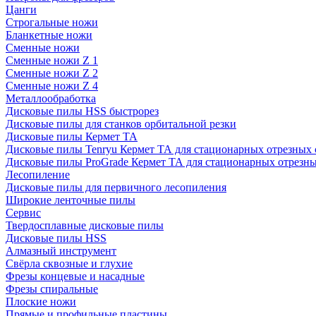
Цанги
Строгальные ножи
Бланкетные ножи
Сменные ножи
Сменные ножи Z 1
Сменные ножи Z 2
Сменные ножи Z 4
Металлообработка
Дисковые пилы HSS быстрорез
Дисковые пилы для станков орбитальной резки
Дисковые пилы Кермет ТА
Дисковые пилы Tenryu Кермет ТА для стационарных отрезных 
Дисковые пилы ProGrade Кермет ТА для стационарных отрезны
Лесопиление
Дисковые пилы для первичного лесопиления
Широкие ленточные пилы
Сервис
Твердосплавные дисковые пилы
Дисковые пилы HSS
Алмазный инструмент
Свёрла сквозные и глухие
Фрезы концевые и насадные
Фрезы спиральные
Плоские ножи
Прямые и профильные пластины