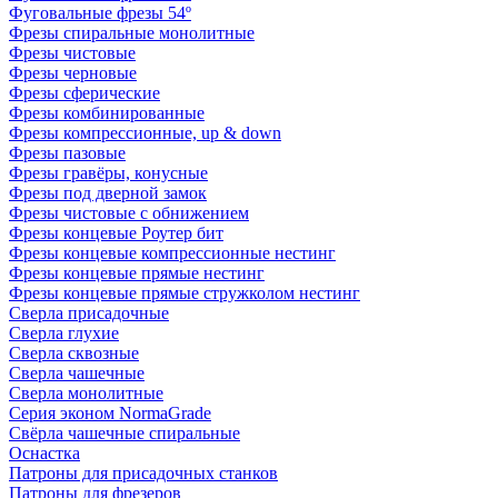
Фуговальные фрезы 54º
Фрезы спиральные монолитные
Фрезы чистовые
Фрезы черновые
Фрезы сферические
Фрезы комбинированные
Фрезы компрессионные, up & down
Фрезы пазовые
Фрезы гравёры, конусные
Фрезы под дверной замок
Фрезы чистовые с обнижением
Фрезы концевые Роутер бит
Фрезы концевые компрессионные нестинг
Фрезы концевые прямые нестинг
Фрезы концевые прямые стружколом нестинг
Сверла присадочные
Сверла глухие
Сверла сквозные
Сверла чашечные
Сверла монолитные
Серия эконом NormaGrade
Свёрла чашечные спиральные
Оснастка
Патроны для присадочных станков
Патроны для фрезеров