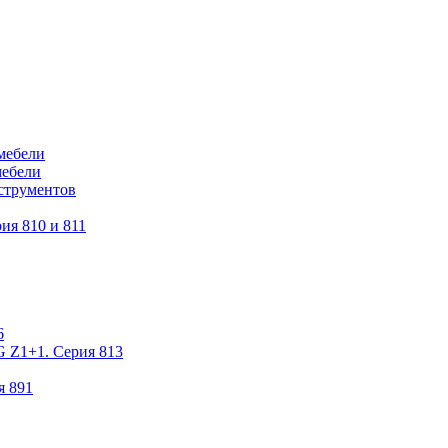
мебели
мебели
струментов
ия 810 и 811
6
 Z1+1. Серия 813
я 891