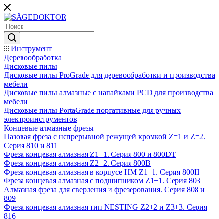
Инструмент
Деревообработка
Дисковые пилы
Дисковые пилы ProGrade для деревообработки и производства
мебели
Дисковые пилы алмазные с напайками PCD для производства
мебели
Дисковые пилы PortaGrade портативные для ручных
электроинструментов
Концевые алмазные фрезы
Пазовая фреза с непрерывной режущей кромкой Z=1 и Z=2.
Серия 810 и 811
Фреза концевая алмазная Z1+1. Серия 800 и 800DT
Фреза концевая алмазная Z2+2. Серия 800B
Фреза концевая алмазная в корпусе НМ Z1+1. Серия 800H
Фреза концевая алмазная с подшипником Z1+1. Серия 803
Алмазная фреза для сверления и фрезерования. Серия 808 и
809
Фреза концевая алмазная тип NESTING Z2+2 и Z3+3. Серия
816