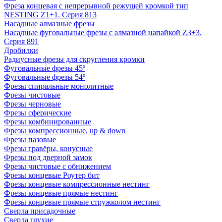
Фреза концевая с непрерывной режущей кромкой тип
NESTING Z1+1. Серия 813
Насадные алмазные фрезы
Насадные фуговальные фрезы с алмазной напайкой Z3+3.
Серия 891
Дробилки
Радиусные фрезы для скругления кромки
Фуговальные фрезы 45º
Фуговальные фрезы 54º
Фрезы спиральные монолитные
Фрезы чистовые
Фрезы черновые
Фрезы сферические
Фрезы комбинированные
Фрезы компрессионные, up & down
Фрезы пазовые
Фрезы гравёры, конусные
Фрезы под дверной замок
Фрезы чистовые с обнижением
Фрезы концевые Роутер бит
Фрезы концевые компрессионные нестинг
Фрезы концевые прямые нестинг
Фрезы концевые прямые стружколом нестинг
Сверла присадочные
Сверла глухие