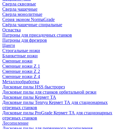
Сверла сквозные
Сверла чашечные
Сверла монолитные
Серия эконом NormaGrade
Свёрла чашечные спиральные
Оснастка
Патроны для присадочных станков
Патроны для фрезеров
Цанги
Строгальные ножи
Бланкетные ножи
Сменные ножи
Сменные ножи Z 1
Сменные ножи Z 2
Сменные ножи Z 4
Металлообработка
Дисковые пилы HSS быстрорез
Дисковые пилы для станков орбитальной резки
Дисковые пилы Кермет ТА
Дисковые пилы Tenryu Кермет ТА для стационарных
отрезных станков
Дисковые пилы ProGrade Кермет ТА для стационарных
отрезных станков
Лесопиление
Дисковые пилы для первичного лесопиления