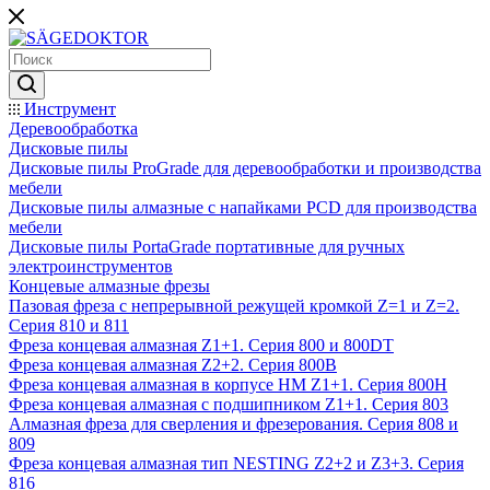
Инструмент
Деревообработка
Дисковые пилы
Дисковые пилы ProGrade для деревообработки и производства
мебели
Дисковые пилы алмазные с напайками PCD для производства
мебели
Дисковые пилы PortaGrade портативные для ручных
электроинструментов
Концевые алмазные фрезы
Пазовая фреза с непрерывной режущей кромкой Z=1 и Z=2.
Серия 810 и 811
Фреза концевая алмазная Z1+1. Серия 800 и 800DT
Фреза концевая алмазная Z2+2. Серия 800B
Фреза концевая алмазная в корпусе НМ Z1+1. Серия 800H
Фреза концевая алмазная с подшипником Z1+1. Серия 803
Алмазная фреза для сверления и фрезерования. Серия 808 и
809
Фреза концевая алмазная тип NESTING Z2+2 и Z3+3. Серия
816