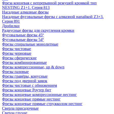
Фреза концевая с непрерывной режущей кромкой тип
NESTING Z1+1. Серия 813
Насадные алмазные фрезы
Насадные фуговальные фрезы с алмазной напайкой Z3+3.
Серия 891
Дробилки
Радиусные фрезы для скругления кромки
Фуговальные фрезы 45º
Фуговальные фрезы 54º
Фрезы спиральные монолитные
Фрезы чистовые
Фрезы черновые
Фрезы сферические
Фрезы комбинированные
Фрезы компрессионные, up & down
Фрезы пазовые
Фрезы гравёры, конусные
Фрезы под дверной замок
Фрезы чистовые с обнижением
Фрезы концевые Роутер бит
Фрезы концевые компрессионные нестинг
Фрезы концевые прямые нестинг
Фрезы концевые прямые стружколом нестинг
Сверла присадочные
Сверла глухие