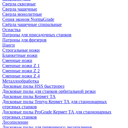
Сверла сквозные
Сверла чашечные
Сверла монолитные
Серия эконом NormaGrade
Свёрла чашечные спиральные
Оснастка
Патроны для присадочных станков
Патроны для фрезеров
Цанги
Строгальные ножи
Бланкетные ножи
Сменные ножи
Сменные ножи Z 1
Сменные ножи Z 2
Сменные ножи Z 4
Металлообработка
Дисковые пилы HSS быстрорез
Дисковые пилы для станков орбитальной резки
Дисковые пилы Кермет ТА
Дисковые пилы Tenryu Кермет ТА для стационарных
отрезных станков
Дисковые пилы ProGrade Кермет ТА для стационарных
отрезных станков
Лесопиление
Дисковые пилы для первичного лесопиления