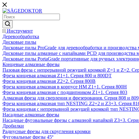
Инструмент
Деревообработка
Дисковые пилы
Дисковые пилы ProGrade для деревообработки и производства 
Дисковые пилы алмазные с напайками PCD для производства 
Дисковые пилы PortaGrade портативные для ручных электроин
Концевые алмазные фрезы
Пазовая фреза с непрерывной режущей кромкой Z=1 и Z=2. Сер
Фреза концевая алмазная Z1+1. Серия 800 и 800DT
Фреза концевая алмазная Z2+2. Серия 800B
Фреза концевая алмазная в корпусе НМ Z1+1. Серия 800H
Фреза концевая алмазная с подшипником Z1+1. Серия 803
Алмазная фреза для сверления и фрезерования. Серия 808 и 809
Фреза концевая алмазная тип NESTING Z2+2 и Z3+3. Серия 81
Фреза концевая с непрерывной режущей кромкой тип NESTING
Насадные алмазные фрезы
Насадные фуговальные фрезы с алмазной напайкой Z3+3. Сери
Дробилки
Радиусные фрезы для скругления кромки
Фуговальные фрезы 45º