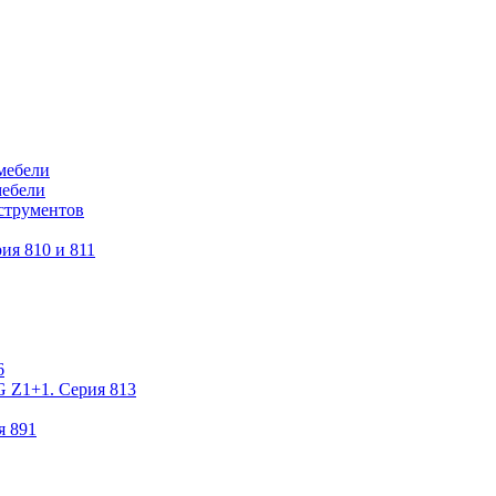
мебели
мебели
струментов
ия 810 и 811
6
 Z1+1. Серия 813
я 891