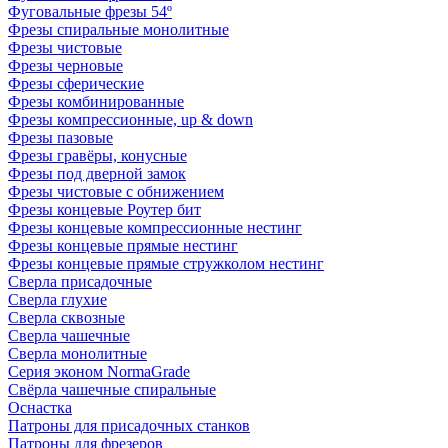
Фуговальные фрезы 54º
Фрезы спиральные монолитные
Фрезы чистовые
Фрезы черновые
Фрезы сферические
Фрезы комбинированные
Фрезы компрессионные, up & down
Фрезы пазовые
Фрезы гравёры, конусные
Фрезы под дверной замок
Фрезы чистовые с обнижением
Фрезы концевые Роутер бит
Фрезы концевые компрессионные нестинг
Фрезы концевые прямые нестинг
Фрезы концевые прямые стружколом нестинг
Сверла присадочные
Сверла глухие
Сверла сквозные
Сверла чашечные
Сверла монолитные
Серия эконом NormaGrade
Свёрла чашечные спиральные
Оснастка
Патроны для присадочных станков
Патроны для фрезеров