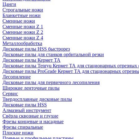
Цанги
Строгальные ножи
Бланкетные ножи
Сменные ножи
Сменные ножи Z 1
Сменные ножи Z 2
Сменные ножи Z 4
Металлообработка
Дисковые пилы HSS быстрорез
Дисковые пилы для станков орбитальной резки
Дисковые пилы Кермет ТА
Дисковые пилы Tenryu Кермет ТА для стационарных отрезных 
Дисковые пилы ProGrade Кермет ТА для стационарных отрезны
Лесопиление
Дисковые пилы для первичного лесопиления
Широкие ленточные пилы
Сервис
Твердосплавные дисковые пилы
Дисковые пилы HSS
Алмазный инструмент
Свёрла сквозные и глухие
Фрезы концевые и насадные
Фрезы спиральные
Плоские ножи
Прямые и профильные пластины