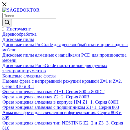
Инструмент
Деревообработка
Дисковые пилы
Дисковые пилы ProGrade для деревообработки и производства
мебели
Дисковые пилы алмазные с напайками PCD для производства
мебели
Дисковые пилы PortaGrade портативные для ручных
электроинструментов
Концевые алмазные фрезы
Пазовая фреза с непрерывной режущей кромкой Z=1 и Z=2.
Серия 810 и 811
Фреза концевая алмазная Z1+1. Серия 800 и 800DT
Фреза концевая алмазная Z2+2. Серия 800B
Фреза концевая алмазная в корпусе НМ Z1+1. Серия 800H
Фреза концевая алмазная с подшипником Z1+1. Серия 803
Алмазная фреза для сверления и фрезерования. Серия 808 и
809
Фреза концевая алмазная тип NESTING Z2+2 и Z3+3. Серия
816