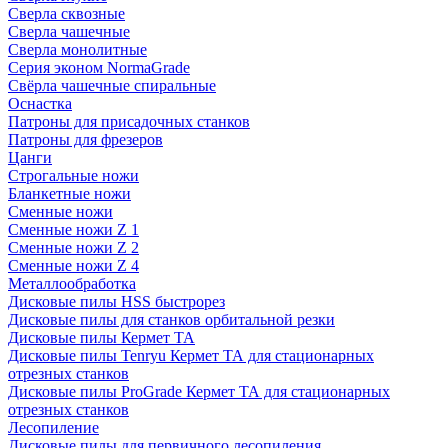
Сверла сквозные
Сверла чашечные
Сверла монолитные
Серия эконом NormaGrade
Свёрла чашечные спиральные
Оснастка
Патроны для присадочных станков
Патроны для фрезеров
Цанги
Строгальные ножи
Бланкетные ножи
Сменные ножи
Сменные ножи Z 1
Сменные ножи Z 2
Сменные ножи Z 4
Металлообработка
Дисковые пилы HSS быстрорез
Дисковые пилы для станков орбитальной резки
Дисковые пилы Кермет ТА
Дисковые пилы Tenryu Кермет ТА для стационарных
отрезных станков
Дисковые пилы ProGrade Кермет ТА для стационарных
отрезных станков
Лесопиление
Дисковые пилы для первичного лесопиления