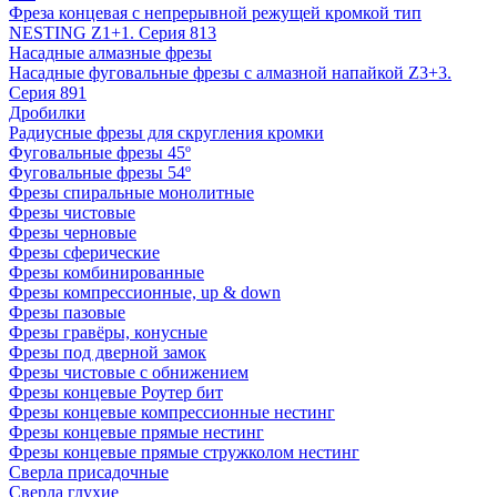
Фреза концевая с непрерывной режущей кромкой тип
NESTING Z1+1. Серия 813
Насадные алмазные фрезы
Насадные фуговальные фрезы с алмазной напайкой Z3+3.
Серия 891
Дробилки
Радиусные фрезы для скругления кромки
Фуговальные фрезы 45º
Фуговальные фрезы 54º
Фрезы спиральные монолитные
Фрезы чистовые
Фрезы черновые
Фрезы сферические
Фрезы комбинированные
Фрезы компрессионные, up & down
Фрезы пазовые
Фрезы гравёры, конусные
Фрезы под дверной замок
Фрезы чистовые с обнижением
Фрезы концевые Роутер бит
Фрезы концевые компрессионные нестинг
Фрезы концевые прямые нестинг
Фрезы концевые прямые стружколом нестинг
Сверла присадочные
Сверла глухие