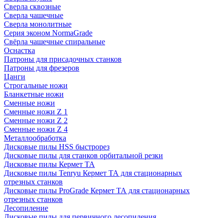
Сверла сквозные
Сверла чашечные
Сверла монолитные
Серия эконом NormaGrade
Свёрла чашечные спиральные
Оснастка
Патроны для присадочных станков
Патроны для фрезеров
Цанги
Строгальные ножи
Бланкетные ножи
Сменные ножи
Сменные ножи Z 1
Сменные ножи Z 2
Сменные ножи Z 4
Металлообработка
Дисковые пилы HSS быстрорез
Дисковые пилы для станков орбитальной резки
Дисковые пилы Кермет ТА
Дисковые пилы Tenryu Кермет ТА для стационарных
отрезных станков
Дисковые пилы ProGrade Кермет ТА для стационарных
отрезных станков
Лесопиление
Дисковые пилы для первичного лесопиления