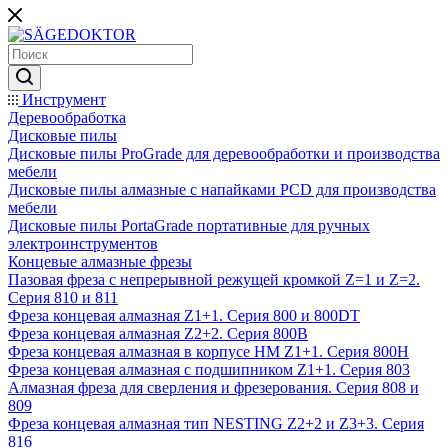
Инструмент
Деревообработка
Дисковые пилы
Дисковые пилы ProGrade для деревообработки и производства
мебели
Дисковые пилы алмазные с напайками PCD для производства
мебели
Дисковые пилы PortaGrade портативные для ручных
электроинструментов
Концевые алмазные фрезы
Пазовая фреза с непрерывной режущей кромкой Z=1 и Z=2.
Серия 810 и 811
Фреза концевая алмазная Z1+1. Серия 800 и 800DT
Фреза концевая алмазная Z2+2. Серия 800B
Фреза концевая алмазная в корпусе НМ Z1+1. Серия 800H
Фреза концевая алмазная с подшипником Z1+1. Серия 803
Алмазная фреза для сверления и фрезерования. Серия 808 и
809
Фреза концевая алмазная тип NESTING Z2+2 и Z3+3. Серия
816