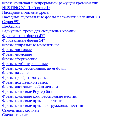
Фреза концевая с непрерывной режущей кромкой тип
NESTING Z1+1. Серия 813
Насадные алмазные фрезы
Насадные фуговальные фрезы с алмазной напайкой Z3+3.
Серия 891
Дробилки
Радиусные фрезы для скругления кромки
Фуговальные фрезы 45º
Фуговальные фрезы 54º
Фрезы спиральные монолитные
Фрезы чистовые
Фрезы черновые
Фрезы сферические
Фрезы комбинированные
Фрезы компрессионные, up & down
Фрезы пазовые
Фрезы гравёры, конусные
Фрезы под дверной замок
Фрезы чистовые с обнижением
Фрезы концевые Роутер бит
Фрезы концевые компрессионные нестинг
Фрезы концевые прямые нестинг
Фрезы концевые прямые стружколом нестинг
Сверла присадочные
Сверла глухие