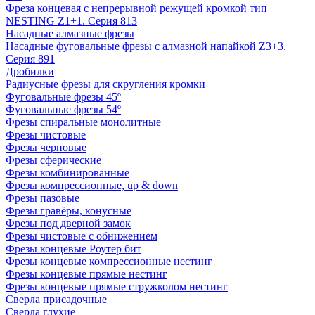
Фреза концевая с непрерывной режущей кромкой тип
NESTING Z1+1. Серия 813
Насадные алмазные фрезы
Насадные фуговальные фрезы с алмазной напайкой Z3+3.
Серия 891
Дробилки
Радиусные фрезы для скругления кромки
Фуговальные фрезы 45º
Фуговальные фрезы 54º
Фрезы спиральные монолитные
Фрезы чистовые
Фрезы черновые
Фрезы сферические
Фрезы комбинированные
Фрезы компрессионные, up & down
Фрезы пазовые
Фрезы гравёры, конусные
Фрезы под дверной замок
Фрезы чистовые с обнижением
Фрезы концевые Роутер бит
Фрезы концевые компрессионные нестинг
Фрезы концевые прямые нестинг
Фрезы концевые прямые стружколом нестинг
Сверла присадочные
Сверла глухие