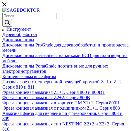
Инструмент
Деревообработка
Дисковые пилы
Дисковые пилы ProGrade для деревообработки и производства
мебели
Дисковые пилы алмазные с напайками PCD для производства
мебели
Дисковые пилы PortaGrade портативные для ручных
электроинструментов
Концевые алмазные фрезы
Пазовая фреза с непрерывной режущей кромкой Z=1 и Z=2.
Серия 810 и 811
Фреза концевая алмазная Z1+1. Серия 800 и 800DT
Фреза концевая алмазная Z2+2. Серия 800B
Фреза концевая алмазная в корпусе НМ Z1+1. Серия 800H
Фреза концевая алмазная с подшипником Z1+1. Серия 803
Алмазная фреза для сверления и фрезерования. Серия 808 и
809
Фреза концевая алмазная тип NESTING Z2+2 и Z3+3. Серия
816