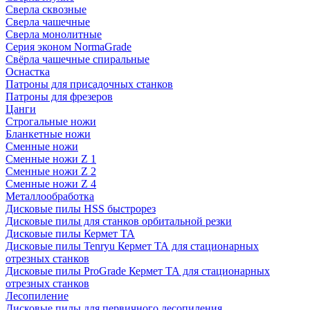
Сверла сквозные
Сверла чашечные
Сверла монолитные
Серия эконом NormaGrade
Свёрла чашечные спиральные
Оснастка
Патроны для присадочных станков
Патроны для фрезеров
Цанги
Строгальные ножи
Бланкетные ножи
Сменные ножи
Сменные ножи Z 1
Сменные ножи Z 2
Сменные ножи Z 4
Металлообработка
Дисковые пилы HSS быстрорез
Дисковые пилы для станков орбитальной резки
Дисковые пилы Кермет ТА
Дисковые пилы Tenryu Кермет ТА для стационарных
отрезных станков
Дисковые пилы ProGrade Кермет ТА для стационарных
отрезных станков
Лесопиление
Дисковые пилы для первичного лесопиления