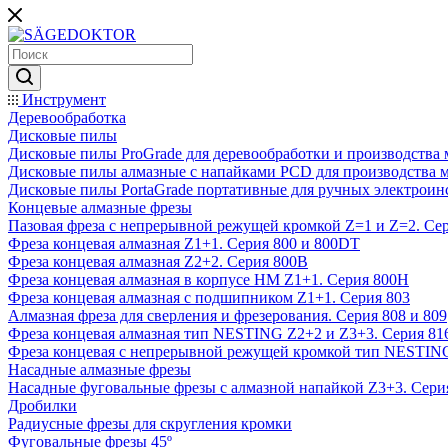
Инструмент
Деревообработка
Дисковые пилы
Дисковые пилы ProGrade для деревообработки и производства 
Дисковые пилы алмазные с напайками PCD для производства 
Дисковые пилы PortaGrade портативные для ручных электроин
Концевые алмазные фрезы
Пазовая фреза с непрерывной режущей кромкой Z=1 и Z=2. Сер
Фреза концевая алмазная Z1+1. Серия 800 и 800DT
Фреза концевая алмазная Z2+2. Серия 800B
Фреза концевая алмазная в корпусе НМ Z1+1. Серия 800H
Фреза концевая алмазная с подшипником Z1+1. Серия 803
Алмазная фреза для сверления и фрезерования. Серия 808 и 809
Фреза концевая алмазная тип NESTING Z2+2 и Z3+3. Серия 81
Фреза концевая с непрерывной режущей кромкой тип NESTING
Насадные алмазные фрезы
Насадные фуговальные фрезы с алмазной напайкой Z3+3. Сери
Дробилки
Радиусные фрезы для скругления кромки
Фуговальные фрезы 45º