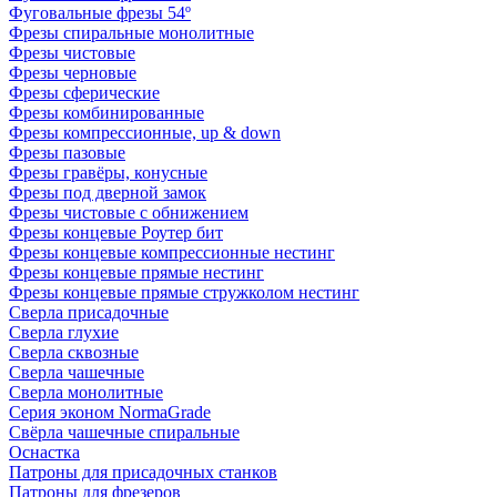
Фуговальные фрезы 54º
Фрезы спиральные монолитные
Фрезы чистовые
Фрезы черновые
Фрезы сферические
Фрезы комбинированные
Фрезы компрессионные, up & down
Фрезы пазовые
Фрезы гравёры, конусные
Фрезы под дверной замок
Фрезы чистовые с обнижением
Фрезы концевые Роутер бит
Фрезы концевые компрессионные нестинг
Фрезы концевые прямые нестинг
Фрезы концевые прямые стружколом нестинг
Сверла присадочные
Сверла глухие
Сверла сквозные
Сверла чашечные
Сверла монолитные
Серия эконом NormaGrade
Свёрла чашечные спиральные
Оснастка
Патроны для присадочных станков
Патроны для фрезеров