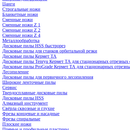
Цанги
Строгальные ножи
Бланкетные ножи
Сменные ножи
Сменные ножи Z 1
Сменные ножи Z 2
Сменные ножи Z 4
Металлообработка
Дисковые пилы HSS быстрорез
Дисковые пилы для станков орбитальной резки
Дисковые пилы Кермет ТА
Дисковые пилы Tenryu Кермет ТА для стационарных отрезных 
Дисковые пилы ProGrade Кермет ТА для стационарных отрезны
Лесопиление
Дисковые пилы для первичного лесопиления
Широкие ленточные пилы
Сервис
Твердосплавные дисковые пилы
Дисковые пилы HSS
Алмазный инструмент
Свёрла сквозные и глухие
Фрезы концевые и насадные
Фрезы спиральные
Плоские ножи
Прямые и профильные пластины