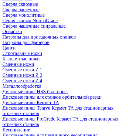
Сверла сквозные
Сверла чашечные
Сверла монолитные
Серия эконом NormaGrade
Свёрла чашечные спиральные
Оснастка
Патроны для присадочных станков
Патроны для фрезеров
Цанги
Строгальные ножи
Бланкетные ножи
Сменные ножи
Сменные ножи Z 1
Сменные ножи Z 2
Сменные ножи Z 4
Металлообработка
Дисковые пилы HSS быстрорез
Дисковые пилы для станков орбитальной резки
Дисковые пилы Кермет ТА
Дисковые пилы Tenryu Кермет ТА для стационарных
отрезных станков
Дисковые пилы ProGrade Кермет ТА для стационарных
отрезных станков
Лесопиление
Дисковые пилы для первичного лесопиления