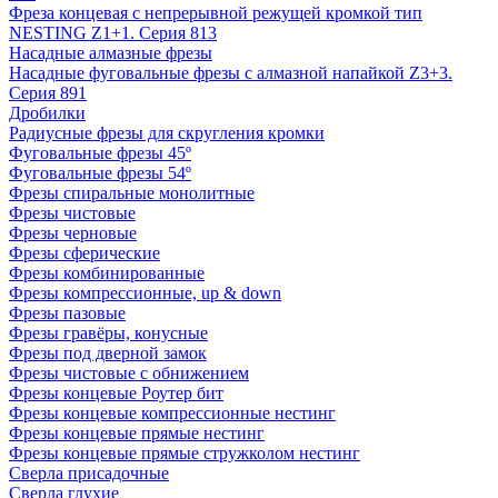
Фреза концевая с непрерывной режущей кромкой тип
NESTING Z1+1. Серия 813
Насадные алмазные фрезы
Насадные фуговальные фрезы с алмазной напайкой Z3+3.
Серия 891
Дробилки
Радиусные фрезы для скругления кромки
Фуговальные фрезы 45º
Фуговальные фрезы 54º
Фрезы спиральные монолитные
Фрезы чистовые
Фрезы черновые
Фрезы сферические
Фрезы комбинированные
Фрезы компрессионные, up & down
Фрезы пазовые
Фрезы гравёры, конусные
Фрезы под дверной замок
Фрезы чистовые с обнижением
Фрезы концевые Роутер бит
Фрезы концевые компрессионные нестинг
Фрезы концевые прямые нестинг
Фрезы концевые прямые стружколом нестинг
Сверла присадочные
Сверла глухие