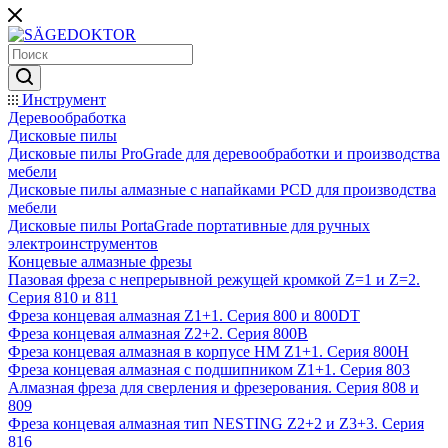
Инструмент
Деревообработка
Дисковые пилы
Дисковые пилы ProGrade для деревообработки и производства
мебели
Дисковые пилы алмазные с напайками PCD для производства
мебели
Дисковые пилы PortaGrade портативные для ручных
электроинструментов
Концевые алмазные фрезы
Пазовая фреза с непрерывной режущей кромкой Z=1 и Z=2.
Серия 810 и 811
Фреза концевая алмазная Z1+1. Серия 800 и 800DT
Фреза концевая алмазная Z2+2. Серия 800B
Фреза концевая алмазная в корпусе НМ Z1+1. Серия 800H
Фреза концевая алмазная с подшипником Z1+1. Серия 803
Алмазная фреза для сверления и фрезерования. Серия 808 и
809
Фреза концевая алмазная тип NESTING Z2+2 и Z3+3. Серия
816