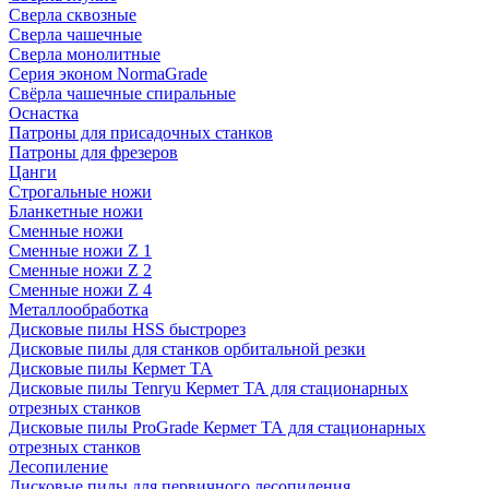
Сверла сквозные
Сверла чашечные
Сверла монолитные
Серия эконом NormaGrade
Свёрла чашечные спиральные
Оснастка
Патроны для присадочных станков
Патроны для фрезеров
Цанги
Строгальные ножи
Бланкетные ножи
Сменные ножи
Сменные ножи Z 1
Сменные ножи Z 2
Сменные ножи Z 4
Металлообработка
Дисковые пилы HSS быстрорез
Дисковые пилы для станков орбитальной резки
Дисковые пилы Кермет ТА
Дисковые пилы Tenryu Кермет ТА для стационарных
отрезных станков
Дисковые пилы ProGrade Кермет ТА для стационарных
отрезных станков
Лесопиление
Дисковые пилы для первичного лесопиления