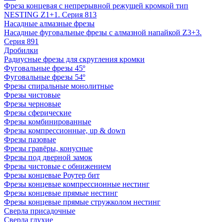
Фреза концевая с непрерывной режущей кромкой тип
NESTING Z1+1. Серия 813
Насадные алмазные фрезы
Насадные фуговальные фрезы с алмазной напайкой Z3+3.
Серия 891
Дробилки
Радиусные фрезы для скругления кромки
Фуговальные фрезы 45º
Фуговальные фрезы 54º
Фрезы спиральные монолитные
Фрезы чистовые
Фрезы черновые
Фрезы сферические
Фрезы комбинированные
Фрезы компрессионные, up & down
Фрезы пазовые
Фрезы гравёры, конусные
Фрезы под дверной замок
Фрезы чистовые с обнижением
Фрезы концевые Роутер бит
Фрезы концевые компрессионные нестинг
Фрезы концевые прямые нестинг
Фрезы концевые прямые стружколом нестинг
Сверла присадочные
Сверла глухие