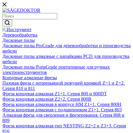
Инструмент
Деревообработка
Дисковые пилы
Дисковые пилы ProGrade для деревообработки и производства
мебели
Дисковые пилы алмазные с напайками PCD для производства
мебели
Дисковые пилы PortaGrade портативные для ручных
электроинструментов
Концевые алмазные фрезы
Пазовая фреза с непрерывной режущей кромкой Z=1 и Z=2.
Серия 810 и 811
Фреза концевая алмазная Z1+1. Серия 800 и 800DT
Фреза концевая алмазная Z2+2. Серия 800B
Фреза концевая алмазная в корпусе НМ Z1+1. Серия 800H
Фреза концевая алмазная с подшипником Z1+1. Серия 803
Алмазная фреза для сверления и фрезерования. Серия 808 и
809
Фреза концевая алмазная тип NESTING Z2+2 и Z3+3. Серия
816