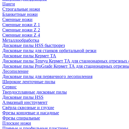
Цанги
Строгальные ножи
Бланкетные ножи
Сменные ножи
Сменные ножи Z 1
Сменные ножи Z 2
Сменные ножи Z 4
Металлообработка
Дисковые пилы HSS быстрорез
Дисковые пилы для станков орбитальной резки
Дисковые пилы Кермет ТА
Дисковые пилы Tenryu Кермет ТА для стационарных отрезных 
Дисковые пилы ProGrade Кермет ТА для стационарных отрезны
Лесопиление
Дисковые пилы для первичного лесопиления
Широкие ленточные пилы
Сервис
Твердосплавные дисковые пилы
Дисковые пилы HSS
Алмазный инструмент
Свёрла сквозные и глухие
Фрезы концевые и насадные
Фрезы спиральные
Плоские ножи
Прямые и профильные пластины