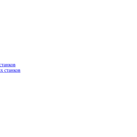
станков
х станков