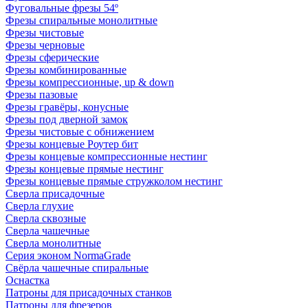
Фуговальные фрезы 54º
Фрезы спиральные монолитные
Фрезы чистовые
Фрезы черновые
Фрезы сферические
Фрезы комбинированные
Фрезы компрессионные, up & down
Фрезы пазовые
Фрезы гравёры, конусные
Фрезы под дверной замок
Фрезы чистовые с обнижением
Фрезы концевые Роутер бит
Фрезы концевые компрессионные нестинг
Фрезы концевые прямые нестинг
Фрезы концевые прямые стружколом нестинг
Сверла присадочные
Сверла глухие
Сверла сквозные
Сверла чашечные
Сверла монолитные
Серия эконом NormaGrade
Свёрла чашечные спиральные
Оснастка
Патроны для присадочных станков
Патроны для фрезеров