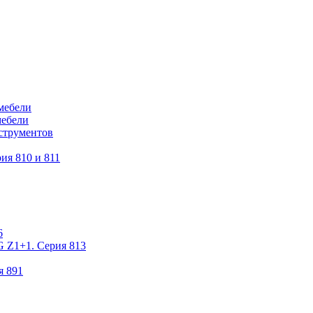
мебели
мебели
струментов
ия 810 и 811
6
 Z1+1. Серия 813
я 891