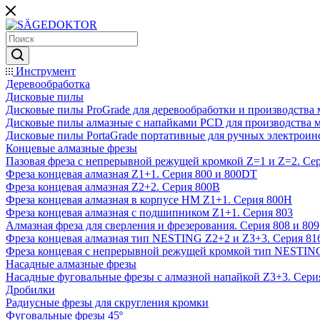
Инструмент
Деревообработка
Дисковые пилы
Дисковые пилы ProGrade для деревообработки и производства 
Дисковые пилы алмазные с напайками PCD для производства 
Дисковые пилы PortaGrade портативные для ручных электроин
Концевые алмазные фрезы
Пазовая фреза с непрерывной режущей кромкой Z=1 и Z=2. Сер
Фреза концевая алмазная Z1+1. Серия 800 и 800DT
Фреза концевая алмазная Z2+2. Серия 800B
Фреза концевая алмазная в корпусе НМ Z1+1. Серия 800H
Фреза концевая алмазная с подшипником Z1+1. Серия 803
Алмазная фреза для сверления и фрезерования. Серия 808 и 809
Фреза концевая алмазная тип NESTING Z2+2 и Z3+3. Серия 81
Фреза концевая с непрерывной режущей кромкой тип NESTING
Насадные алмазные фрезы
Насадные фуговальные фрезы с алмазной напайкой Z3+3. Сери
Дробилки
Радиусные фрезы для скругления кромки
Фуговальные фрезы 45º