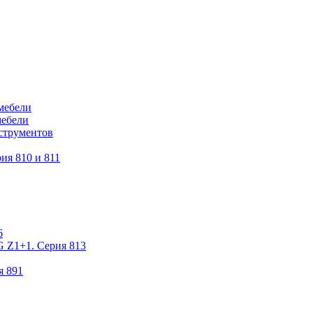
мебели
мебели
струментов
ия 810 и 811
6
 Z1+1. Серия 813
я 891