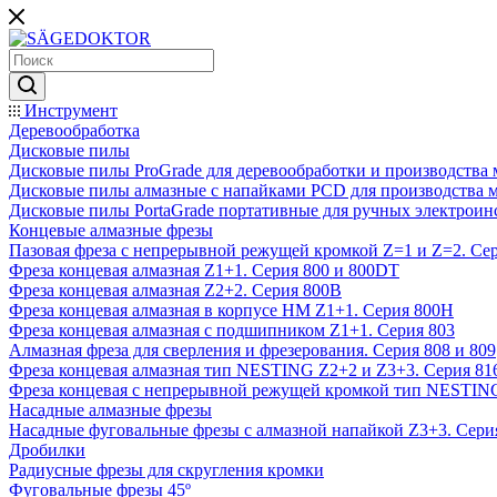
Инструмент
Деревообработка
Дисковые пилы
Дисковые пилы ProGrade для деревообработки и производства 
Дисковые пилы алмазные с напайками PCD для производства 
Дисковые пилы PortaGrade портативные для ручных электроин
Концевые алмазные фрезы
Пазовая фреза с непрерывной режущей кромкой Z=1 и Z=2. Сер
Фреза концевая алмазная Z1+1. Серия 800 и 800DT
Фреза концевая алмазная Z2+2. Серия 800B
Фреза концевая алмазная в корпусе НМ Z1+1. Серия 800H
Фреза концевая алмазная с подшипником Z1+1. Серия 803
Алмазная фреза для сверления и фрезерования. Серия 808 и 809
Фреза концевая алмазная тип NESTING Z2+2 и Z3+3. Серия 81
Фреза концевая с непрерывной режущей кромкой тип NESTING
Насадные алмазные фрезы
Насадные фуговальные фрезы с алмазной напайкой Z3+3. Сери
Дробилки
Радиусные фрезы для скругления кромки
Фуговальные фрезы 45º