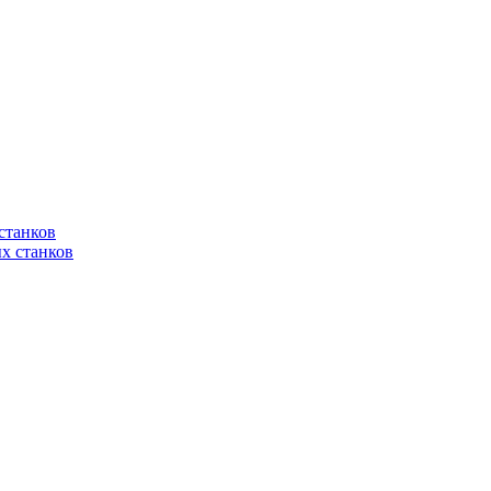
станков
х станков