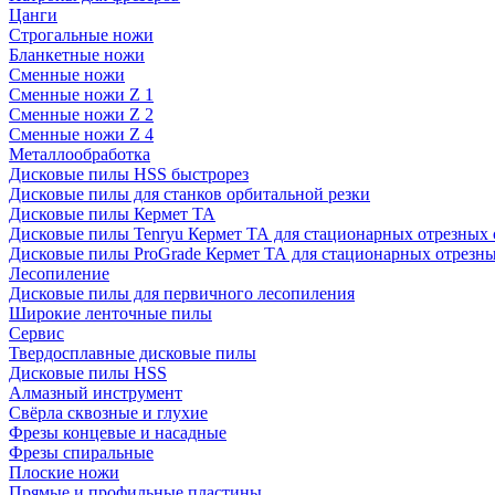
Цанги
Строгальные ножи
Бланкетные ножи
Сменные ножи
Сменные ножи Z 1
Сменные ножи Z 2
Сменные ножи Z 4
Металлообработка
Дисковые пилы HSS быстрорез
Дисковые пилы для станков орбитальной резки
Дисковые пилы Кермет ТА
Дисковые пилы Tenryu Кермет ТА для стационарных отрезных 
Дисковые пилы ProGrade Кермет ТА для стационарных отрезны
Лесопиление
Дисковые пилы для первичного лесопиления
Широкие ленточные пилы
Сервис
Твердосплавные дисковые пилы
Дисковые пилы HSS
Алмазный инструмент
Свёрла сквозные и глухие
Фрезы концевые и насадные
Фрезы спиральные
Плоские ножи
Прямые и профильные пластины