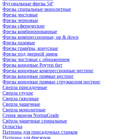
Фуговальные фрезы 54º
Фрезы спиральные монолитные
Фрезы чистовые
Фрезы черновые
Фрезы сферические
Фрезы комбинированные
Фрезы компрессионные, up & down
Фрезы пазовые
Фрезы гравёры, конусные
Фрезы под дверной замок
Фрезы чистовые с обнижением
Фрезы концевые Роутер бит
Фрезы концевые компрессионные нестинг
Фрезы концевые прямые нестинг
Фрезы концевые прямые стружколом нестинг
Сверла присадочные
Сверла глухие
Сверла сквозные
Сверла чашечные
Сверла монолитные
Серия эконом NormaGrade
Свёрла чашечные спиральные
Оснастка
Патроны для присадочных станков
Патроны для фрезеров