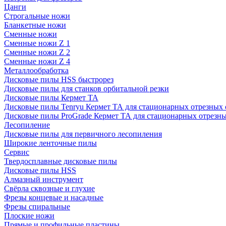
Цанги
Строгальные ножи
Бланкетные ножи
Сменные ножи
Сменные ножи Z 1
Сменные ножи Z 2
Сменные ножи Z 4
Металлообработка
Дисковые пилы HSS быстрорез
Дисковые пилы для станков орбитальной резки
Дисковые пилы Кермет ТА
Дисковые пилы Tenryu Кермет ТА для стационарных отрезных 
Дисковые пилы ProGrade Кермет ТА для стационарных отрезны
Лесопиление
Дисковые пилы для первичного лесопиления
Широкие ленточные пилы
Сервис
Твердосплавные дисковые пилы
Дисковые пилы HSS
Алмазный инструмент
Свёрла сквозные и глухие
Фрезы концевые и насадные
Фрезы спиральные
Плоские ножи
Прямые и профильные пластины