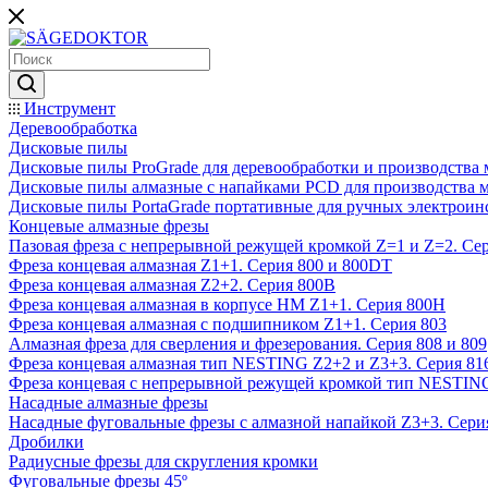
Инструмент
Деревообработка
Дисковые пилы
Дисковые пилы ProGrade для деревообработки и производства 
Дисковые пилы алмазные с напайками PCD для производства 
Дисковые пилы PortaGrade портативные для ручных электроин
Концевые алмазные фрезы
Пазовая фреза с непрерывной режущей кромкой Z=1 и Z=2. Сер
Фреза концевая алмазная Z1+1. Серия 800 и 800DT
Фреза концевая алмазная Z2+2. Серия 800B
Фреза концевая алмазная в корпусе НМ Z1+1. Серия 800H
Фреза концевая алмазная с подшипником Z1+1. Серия 803
Алмазная фреза для сверления и фрезерования. Серия 808 и 809
Фреза концевая алмазная тип NESTING Z2+2 и Z3+3. Серия 81
Фреза концевая с непрерывной режущей кромкой тип NESTING
Насадные алмазные фрезы
Насадные фуговальные фрезы с алмазной напайкой Z3+3. Сери
Дробилки
Радиусные фрезы для скругления кромки
Фуговальные фрезы 45º