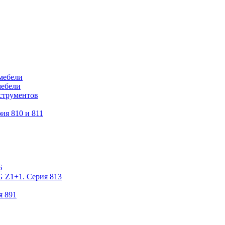
мебели
мебели
струментов
ия 810 и 811
6
 Z1+1. Серия 813
я 891