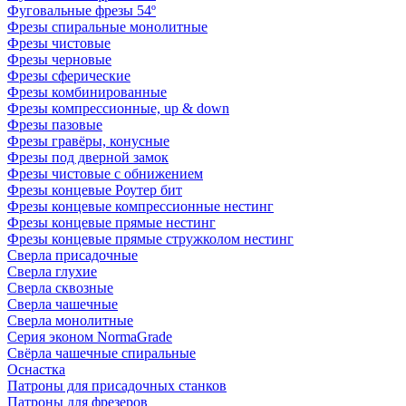
Фуговальные фрезы 54º
Фрезы спиральные монолитные
Фрезы чистовые
Фрезы черновые
Фрезы сферические
Фрезы комбинированные
Фрезы компрессионные, up & down
Фрезы пазовые
Фрезы гравёры, конусные
Фрезы под дверной замок
Фрезы чистовые с обнижением
Фрезы концевые Роутер бит
Фрезы концевые компрессионные нестинг
Фрезы концевые прямые нестинг
Фрезы концевые прямые стружколом нестинг
Сверла присадочные
Сверла глухие
Сверла сквозные
Сверла чашечные
Сверла монолитные
Серия эконом NormaGrade
Свёрла чашечные спиральные
Оснастка
Патроны для присадочных станков
Патроны для фрезеров