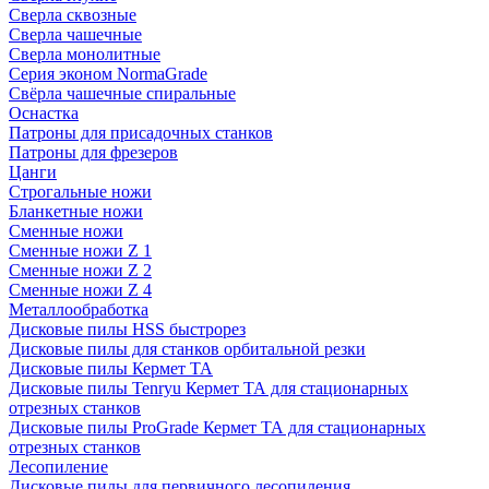
Сверла сквозные
Сверла чашечные
Сверла монолитные
Серия эконом NormaGrade
Свёрла чашечные спиральные
Оснастка
Патроны для присадочных станков
Патроны для фрезеров
Цанги
Строгальные ножи
Бланкетные ножи
Сменные ножи
Сменные ножи Z 1
Сменные ножи Z 2
Сменные ножи Z 4
Металлообработка
Дисковые пилы HSS быстрорез
Дисковые пилы для станков орбитальной резки
Дисковые пилы Кермет ТА
Дисковые пилы Tenryu Кермет ТА для стационарных
отрезных станков
Дисковые пилы ProGrade Кермет ТА для стационарных
отрезных станков
Лесопиление
Дисковые пилы для первичного лесопиления