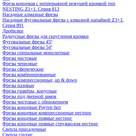
Фреза концевая с непрерывной режущей кромкой тип
NESTING Z1+1. Серия 813
Насадные алмазные фрезы
Насадные фуговальные фрезы с алмазной напайкой Z3+3.
Серия 891
Дробилки
Радиусные фрезы для скругления кромки
Фуговальные фрезы 45º
Фуговальные фрезы 54º
Фрезы спиральные монолитные
Фрезы чистовые
Фрезы черновые
Фрезы сферические
Фрезы комбинированные
Фрезы компрессионные, up & down
Фрезы пазовые
Фрезы гравёры, конусные
Фрезы под дверной замок
Фрезы чистовые с обнижением
Фрезы концевые Роутер бит
Фрезы концевые компрессионные нестинг
Фрезы концевые прямые нестинг
Фрезы концевые прямые стружколом нестинг
Сверла присадочные
Сверла глухие