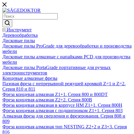
Инструмент
Деревообработка
Дисковые пилы
Дисковые пилы ProGrade для деревообработки и производства
мебели
Дисковые пилы алмазные с напайками PCD для производства
мебели
Дисковые пилы PortaGrade портативные для ручных
электроинструментов
Концевые алмазные фрезы
Пазовая фреза с непрерывной режущей кромкой Z=1 и Z=2.
Серия 810 и 811
Фреза концевая алмазная Z1+1. Серия 800 и 800DT
Фреза концевая алмазная Z2+2. Серия 800B
Фреза концевая алмазная в корпусе НМ Z1+1. Серия 800H
Фреза концевая алмазная с подшипником Z1+1. Серия 803
Алмазная фреза для сверления и фрезерования. Серия 808 и
809
Фреза концевая алмазная тип NESTING Z2+2 и Z3+3. Серия
816