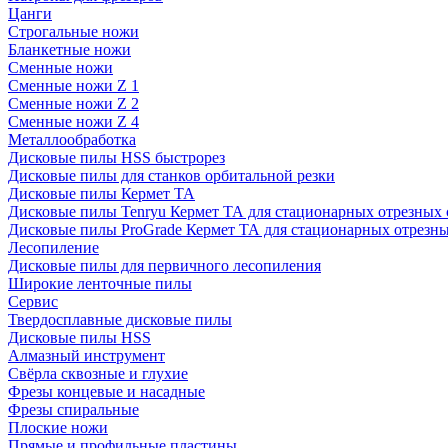
Цанги
Строгальные ножи
Бланкетные ножи
Сменные ножи
Сменные ножи Z 1
Сменные ножи Z 2
Сменные ножи Z 4
Металлообработка
Дисковые пилы HSS быстрорез
Дисковые пилы для станков орбитальной резки
Дисковые пилы Кермет ТА
Дисковые пилы Tenryu Кермет ТА для стационарных отрезных 
Дисковые пилы ProGrade Кермет ТА для стационарных отрезны
Лесопиление
Дисковые пилы для первичного лесопиления
Широкие ленточные пилы
Сервис
Твердосплавные дисковые пилы
Дисковые пилы HSS
Алмазный инструмент
Свёрла сквозные и глухие
Фрезы концевые и насадные
Фрезы спиральные
Плоские ножи
Прямые и профильные пластины