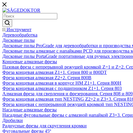
Инструмент
Деревообработка
Дисковые пилы
Дисковые пилы ProGrade для деревообработки и производства 
Дисковые пилы алмазные с напайками PCD для производства 
Дисковые пилы PortaGrade портативные для ручных электроин
Концевые алмазные фрезы
Пазовая фреза с непрерывной режущей кромкой Z=1 и Z=2. Сер
Фреза концевая алмазная Z1+1. Серия 800 и 800DT
Фреза концевая алмазная Z2+2. Серия 800B
Фреза концевая алмазная в корпусе НМ Z1+1. Серия 800H
Фреза концевая алмазная с подшипником Z1+1. Серия 803
Алмазная фреза для сверления и фрезерования. Серия 808 и 809
Фреза концевая алмазная тип NESTING Z2+2 и Z3+3. Серия 81
Фреза концевая с непрерывной режущей кромкой тип NESTING
Насадные алмазные фрезы
Насадные фуговальные фрезы с алмазной напайкой Z3+3. Сери
Дробилки
Радиусные фрезы для скругления кромки
Фуговальные фрезы 45º