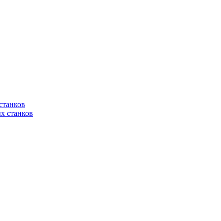
станков
х станков