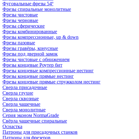
Фуговальные фрезы 54º
Фрезы спиральные монолитные
Фрезы чистовые
Фрезы черновые
Фрезы сферические
Фрезы комбинированные
Фрезы компрессионные, up & down
Фрезы пазовые
Фрезы гравёры, конусные
Фрезы под дверной замок
Фрезы чистовые с обнижением
Фрезы концевые Роутер бит
Фрезы концевые компрессионные нестинг
Фрезы концевые прямые нестинг
Фрезы концевые прямые стружколом нестинг
Сверла присадочные
Сверла глухие
Сверла сквозные
Сверла чашечные
Сверла монолитные
Серия эконом NormaGrade
Свёрла чашечные спиральные
Оснастка
Патроны для присадочных станков
Патроны для фрезеров