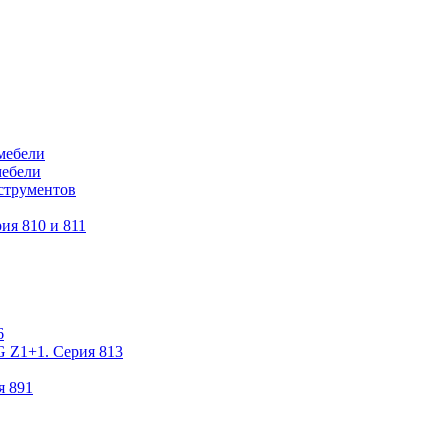
мебели
мебели
струментов
ия 810 и 811
6
 Z1+1. Серия 813
я 891