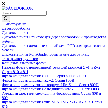
Инструмент
Деревообработка
Дисковые пилы
Дисковые пилы ProGrade для деревообработки и производства
мебели
Дисковые пилы алмазные с напайками PCD для производства
мебели
Дисковые пилы PortaGrade портативные для ручных
электроинструментов
Концевые алмазные фрезы
Пазовая фреза с непрерывной режущей кромкой Z=1 и Z=2.
Серия 810 и 811
Фреза концевая алмазная Z1+1. Серия 800 и 800DT
Фреза концевая алмазная Z2+2. Серия 800B
Фреза концевая алмазная в корпусе НМ Z1+1. Серия 800H
Фреза концевая алмазная с подшипником Z1+1. Серия 803
Алмазная фреза для сверления и фрезерования. Серия 808 и
809
Фреза концевая алмазная тип NESTING Z2+2 и Z3+3. Серия
816