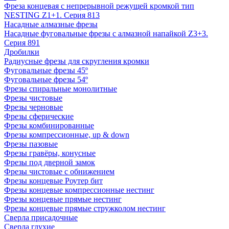
Фреза концевая с непрерывной режущей кромкой тип
NESTING Z1+1. Серия 813
Насадные алмазные фрезы
Насадные фуговальные фрезы с алмазной напайкой Z3+3.
Серия 891
Дробилки
Радиусные фрезы для скругления кромки
Фуговальные фрезы 45º
Фуговальные фрезы 54º
Фрезы спиральные монолитные
Фрезы чистовые
Фрезы черновые
Фрезы сферические
Фрезы комбинированные
Фрезы компрессионные, up & down
Фрезы пазовые
Фрезы гравёры, конусные
Фрезы под дверной замок
Фрезы чистовые с обнижением
Фрезы концевые Роутер бит
Фрезы концевые компрессионные нестинг
Фрезы концевые прямые нестинг
Фрезы концевые прямые стружколом нестинг
Сверла присадочные
Сверла глухие