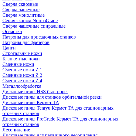
Сверла сквозные
Сверла чашечные
Сверла монолитные
Серия эконом NormaGrade
Свёрла чашечные спиральные
Оснастка
Патроны для присадочных станков
Патроны для фрезеров
Цанги
Строгальные ножи
Бланкетные ножи
Сменные ножи
Сменные ножи Z 1
Сменные ножи Z 2
Сменные ножи Z 4
Металлообработка
Дисковые пилы HSS быстрорез
Дисковые пилы для станков орбитальной резки
Дисковые пилы Кермет ТА
Дисковые пилы Tenryu Кермет ТА для стационарных
отрезных станков
Дисковые пилы ProGrade Кермет ТА для стационарных
отрезных станков
Лесопиление
Дисковые пилы для первичного лесопиления