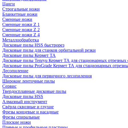
Цанги
Строгальные ножи
Бланкетные ножи
Сменные ножи
Сменные ножи Z 1
Сменные ножи Z 2
Сменные ножи Z 4
Металлообработка
Дисковые пилы HSS быстрорез
Дисковые пилы для станков орбитальной резки
Дисковые пилы Кермет ТА
Дисковые пилы Tenryu Кермет ТА для стационарных отрезных 
Дисковые пилы ProGrade Кермет ТА для стационарных отрезны
Лесопиление
Дисковые пилы для первичного лесопиления
Широкие ленточные пилы
Сервис
Твердосплавные дисковые пилы
Дисковые пилы HSS
Алмазный инструмент
Свёрла сквозные и глухие
Фрезы концевые и насадные
Фрезы спиральные
Плоские ножи
Прямые и профильные пластины