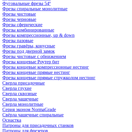
Фуговальные фрезы 54º
Фрезы спиральные монолитные
Фрезы чистовые
Фрезы черновые
Фрезы сферические
Фрезы комбинированные
Фрезы компрессионные, up & down
Фрезы пазовые
Фрезы гравёры, конусные
Фрезы под дверной замок
Фрезы чистовые с обнижением
Фрезы концевые Роутер бит
Фрезы концевые компрессионные нестинг
Фрезы концевые прямые нестинг
Фрезы концевые прямые стружколом нестинг
Сверла присадочные
Сверла глухие
Сверла сквозные
Сверла чашечные
Сверла монолитные
Серия эконом NormaGrade
Свёрла чашечные спиральные
Оснастка
Патроны для присадочных станков
Патроны для фрезеров