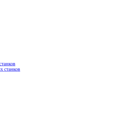
станков
х станков