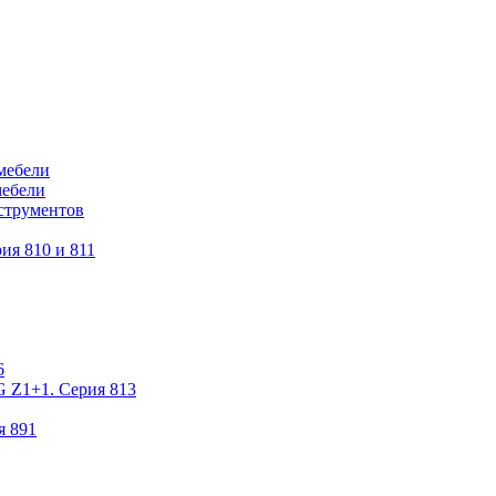
мебели
мебели
струментов
ия 810 и 811
6
 Z1+1. Серия 813
я 891