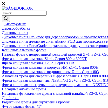
Инструмент
Деревообработка
Дисковые пилы
Дисковые пилы ProGrade для деревообработки и производства 
Дисковые пилы алмазные с напайками PCD для производства 
Дисковые пилы PortaGrade портативные для ручных электроин
Концевые алмазные фрезы
Пазовая фреза с непрерывной режущей кромкой Z=1 и Z=2. Сер
Фреза концевая алмазная Z1+1. Серия 800 и 800DT
Фреза концевая алмазная Z2+2. Серия 800B
Фреза концевая алмазная в корпусе НМ Z1+1. Серия 800H
Фреза концевая алмазная с подшипником Z1+1. Серия 803
Алмазная фреза для сверления и фрезерования. Серия 808 и 809
Фреза концевая алмазная тип NESTING Z2+2 и Z3+3. Серия 81
Фреза концевая с непрерывной режущей кромкой тип NESTING
Насадные алмазные фрезы
Насадные фуговальные фрезы с алмазной напайкой Z3+3. Сери
Дробилки
Радиусные фрезы для скругления кромки
Фуговальные фрезы 45º