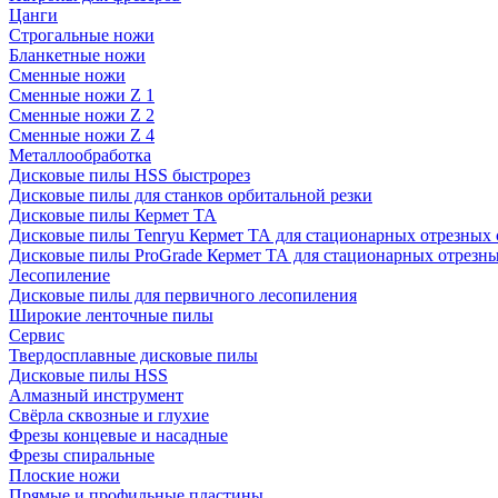
Цанги
Строгальные ножи
Бланкетные ножи
Сменные ножи
Сменные ножи Z 1
Сменные ножи Z 2
Сменные ножи Z 4
Металлообработка
Дисковые пилы HSS быстрорез
Дисковые пилы для станков орбитальной резки
Дисковые пилы Кермет ТА
Дисковые пилы Tenryu Кермет ТА для стационарных отрезных 
Дисковые пилы ProGrade Кермет ТА для стационарных отрезны
Лесопиление
Дисковые пилы для первичного лесопиления
Широкие ленточные пилы
Сервис
Твердосплавные дисковые пилы
Дисковые пилы HSS
Алмазный инструмент
Свёрла сквозные и глухие
Фрезы концевые и насадные
Фрезы спиральные
Плоские ножи
Прямые и профильные пластины