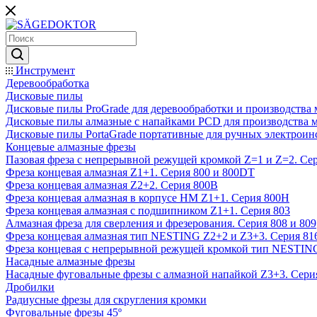
Инструмент
Деревообработка
Дисковые пилы
Дисковые пилы ProGrade для деревообработки и производства 
Дисковые пилы алмазные с напайками PCD для производства 
Дисковые пилы PortaGrade портативные для ручных электроин
Концевые алмазные фрезы
Пазовая фреза с непрерывной режущей кромкой Z=1 и Z=2. Сер
Фреза концевая алмазная Z1+1. Серия 800 и 800DT
Фреза концевая алмазная Z2+2. Серия 800B
Фреза концевая алмазная в корпусе НМ Z1+1. Серия 800H
Фреза концевая алмазная с подшипником Z1+1. Серия 803
Алмазная фреза для сверления и фрезерования. Серия 808 и 809
Фреза концевая алмазная тип NESTING Z2+2 и Z3+3. Серия 81
Фреза концевая с непрерывной режущей кромкой тип NESTING
Насадные алмазные фрезы
Насадные фуговальные фрезы с алмазной напайкой Z3+3. Сери
Дробилки
Радиусные фрезы для скругления кромки
Фуговальные фрезы 45º