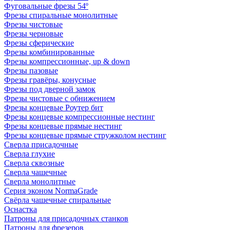
Фуговальные фрезы 54º
Фрезы спиральные монолитные
Фрезы чистовые
Фрезы черновые
Фрезы сферические
Фрезы комбинированные
Фрезы компрессионные, up & down
Фрезы пазовые
Фрезы гравёры, конусные
Фрезы под дверной замок
Фрезы чистовые с обнижением
Фрезы концевые Роутер бит
Фрезы концевые компрессионные нестинг
Фрезы концевые прямые нестинг
Фрезы концевые прямые стружколом нестинг
Сверла присадочные
Сверла глухие
Сверла сквозные
Сверла чашечные
Сверла монолитные
Серия эконом NormaGrade
Свёрла чашечные спиральные
Оснастка
Патроны для присадочных станков
Патроны для фрезеров