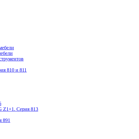
мебели
мебели
струментов
ия 810 и 811
6
 Z1+1. Серия 813
я 891