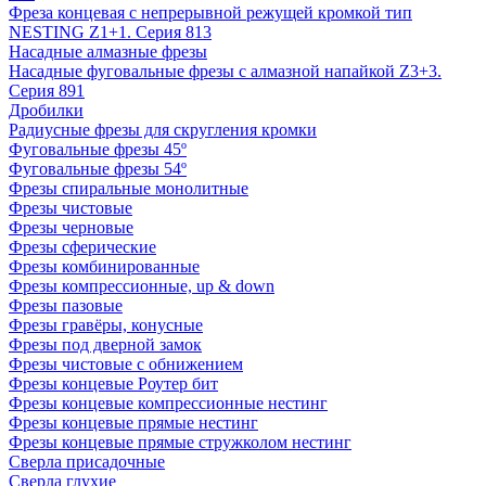
Фреза концевая с непрерывной режущей кромкой тип
NESTING Z1+1. Серия 813
Насадные алмазные фрезы
Насадные фуговальные фрезы с алмазной напайкой Z3+3.
Серия 891
Дробилки
Радиусные фрезы для скругления кромки
Фуговальные фрезы 45º
Фуговальные фрезы 54º
Фрезы спиральные монолитные
Фрезы чистовые
Фрезы черновые
Фрезы сферические
Фрезы комбинированные
Фрезы компрессионные, up & down
Фрезы пазовые
Фрезы гравёры, конусные
Фрезы под дверной замок
Фрезы чистовые с обнижением
Фрезы концевые Роутер бит
Фрезы концевые компрессионные нестинг
Фрезы концевые прямые нестинг
Фрезы концевые прямые стружколом нестинг
Сверла присадочные
Сверла глухие