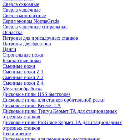
Сверла сквозные
Сверла чашечные
Сверла монолитные
Серия эконом NormaGrade
Свёрла чашечные спиральные
Оснастка
Патроны для присадочных станков
Патроны для фрезеров
Цанги
Строгальные ножи
Бланкетные ножи
Сменные ножи
Сменные ножи Z 1
Сменные ножи Z 2
Сменные ножи Z 4
Металлообработка
Дисковые пилы HSS быстрорез
Дисковые пилы для станков орбитальной резки
Дисковые пилы Кермет ТА
Дисковые пилы Tenryu Кермет ТА для стационарных
отрезных станков
Дисковые пилы ProGrade Кермет ТА для стационарных
отрезных станков
Лесопиление
Дисковые пилы для первичного лесопиления