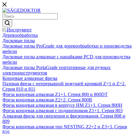
Инструмент
Деревообработка
Дисковые пилы
Дисковые пилы ProGrade для деревообработки и производства
мебели
Дисковые пилы алмазные с напайками PCD для производства
мебели
Дисковые пилы PortaGrade портативные для ручных
электроинструментов
Концевые алмазные фрезы
Пазовая фреза с непрерывной режущей кромкой Z=1 и Z=2.
Серия 810 и 811
Фреза концевая алмазная Z1+1. Серия 800 и 800DT
Фреза концевая алмазная Z2+2. Серия 800B
Фреза концевая алмазная в корпусе НМ Z1+1. Серия 800H
Фреза концевая алмазная с подшипником Z1+1. Серия 803
Алмазная фреза для сверления и фрезерования. Серия 808 и
809
Фреза концевая алмазная тип NESTING Z2+2 и Z3+3. Серия
816