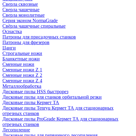
Сверла сквозные
Сверла чашечные
Сверла монолитные
Серия эконом NormaGrade
Свёрла чашечные спиральные
Оснастка
Патроны для присадочных станков
Патроны для фрезеров
Цанги
Строгальные ножи
Бланкетные ножи
Сменные ножи
Сменные ножи Z 1
Сменные ножи Z 2
Сменные ножи Z 4
Металлообработка
Дисковые пилы HSS быстрорез
Дисковые пилы для станков орбитальной резки
Дисковые пилы Кермет ТА
Дисковые пилы Tenryu Кермет ТА для стационарных
отрезных станков
Дисковые пилы ProGrade Кермет ТА для стационарных
отрезных станков
Лесопиление
Дисковые пилы для первичного лесопиления