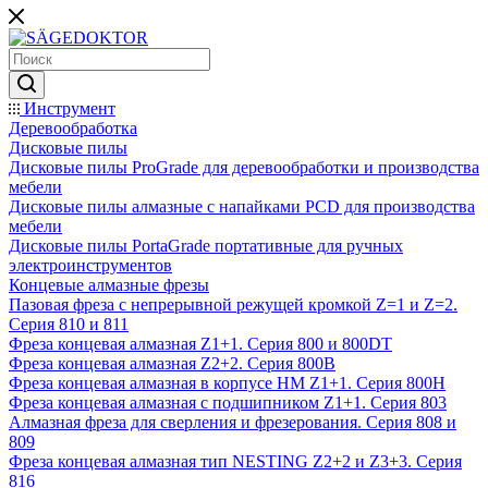
Инструмент
Деревообработка
Дисковые пилы
Дисковые пилы ProGrade для деревообработки и производства
мебели
Дисковые пилы алмазные с напайками PCD для производства
мебели
Дисковые пилы PortaGrade портативные для ручных
электроинструментов
Концевые алмазные фрезы
Пазовая фреза с непрерывной режущей кромкой Z=1 и Z=2.
Серия 810 и 811
Фреза концевая алмазная Z1+1. Серия 800 и 800DT
Фреза концевая алмазная Z2+2. Серия 800B
Фреза концевая алмазная в корпусе НМ Z1+1. Серия 800H
Фреза концевая алмазная с подшипником Z1+1. Серия 803
Алмазная фреза для сверления и фрезерования. Серия 808 и
809
Фреза концевая алмазная тип NESTING Z2+2 и Z3+3. Серия
816