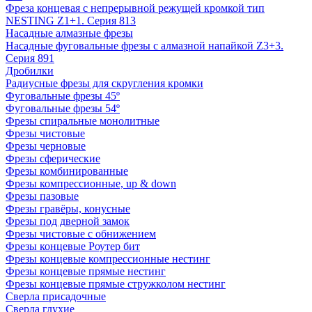
Фреза концевая с непрерывной режущей кромкой тип
NESTING Z1+1. Серия 813
Насадные алмазные фрезы
Насадные фуговальные фрезы с алмазной напайкой Z3+3.
Серия 891
Дробилки
Радиусные фрезы для скругления кромки
Фуговальные фрезы 45º
Фуговальные фрезы 54º
Фрезы спиральные монолитные
Фрезы чистовые
Фрезы черновые
Фрезы сферические
Фрезы комбинированные
Фрезы компрессионные, up & down
Фрезы пазовые
Фрезы гравёры, конусные
Фрезы под дверной замок
Фрезы чистовые с обнижением
Фрезы концевые Роутер бит
Фрезы концевые компрессионные нестинг
Фрезы концевые прямые нестинг
Фрезы концевые прямые стружколом нестинг
Сверла присадочные
Сверла глухие