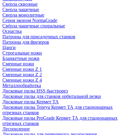
Сверла сквозные
Сверла чашечные
Сверла монолитные
Серия эконом NormaGrade
Свёрла чашечные спиральные
Оснастка
Патроны для присадочных станков
Патроны для фрезеров
Цанги
Строгальные ножи
Бланкетные ножи
Сменные ножи
Сменные ножи Z 1
Сменные ножи Z 2
Сменные ножи Z 4
Металлообработка
Дисковые пилы HSS быстрорез
Дисковые пилы для станков орбитальной резки
Дисковые пилы Кермет ТА
Дисковые пилы Tenryu Кермет ТА для стационарных
отрезных станков
Дисковые пилы ProGrade Кермет ТА для стационарных
отрезных станков
Лесопиление
Дисковые пилы для первичного лесопиления