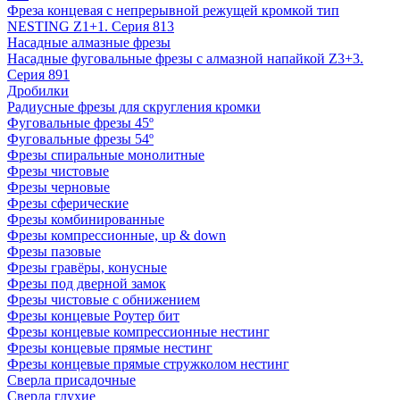
Фреза концевая с непрерывной режущей кромкой тип
NESTING Z1+1. Серия 813
Насадные алмазные фрезы
Насадные фуговальные фрезы с алмазной напайкой Z3+3.
Серия 891
Дробилки
Радиусные фрезы для скругления кромки
Фуговальные фрезы 45º
Фуговальные фрезы 54º
Фрезы спиральные монолитные
Фрезы чистовые
Фрезы черновые
Фрезы сферические
Фрезы комбинированные
Фрезы компрессионные, up & down
Фрезы пазовые
Фрезы гравёры, конусные
Фрезы под дверной замок
Фрезы чистовые с обнижением
Фрезы концевые Роутер бит
Фрезы концевые компрессионные нестинг
Фрезы концевые прямые нестинг
Фрезы концевые прямые стружколом нестинг
Сверла присадочные
Сверла глухие