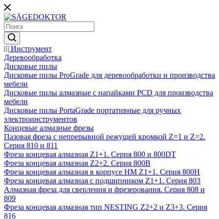
Инструмент
Деревообработка
Дисковые пилы
Дисковые пилы ProGrade для деревообработки и производства
мебели
Дисковые пилы алмазные с напайками PCD для производства
мебели
Дисковые пилы PortaGrade портативные для ручных
электроинструментов
Концевые алмазные фрезы
Пазовая фреза с непрерывной режущей кромкой Z=1 и Z=2.
Серия 810 и 811
Фреза концевая алмазная Z1+1. Серия 800 и 800DT
Фреза концевая алмазная Z2+2. Серия 800B
Фреза концевая алмазная в корпусе НМ Z1+1. Серия 800H
Фреза концевая алмазная с подшипником Z1+1. Серия 803
Алмазная фреза для сверления и фрезерования. Серия 808 и
809
Фреза концевая алмазная тип NESTING Z2+2 и Z3+3. Серия
816