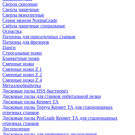
Сверла сквозные
Сверла чашечные
Сверла монолитные
Серия эконом NormaGrade
Свёрла чашечные спиральные
Оснастка
Патроны для присадочных станков
Патроны для фрезеров
Цанги
Строгальные ножи
Бланкетные ножи
Сменные ножи
Сменные ножи Z 1
Сменные ножи Z 2
Сменные ножи Z 4
Металлообработка
Дисковые пилы HSS быстрорез
Дисковые пилы для станков орбитальной резки
Дисковые пилы Кермет ТА
Дисковые пилы Tenryu Кермет ТА для стационарных
отрезных станков
Дисковые пилы ProGrade Кермет ТА для стационарных
отрезных станков
Лесопиление
Дисковые пилы для первичного лесопиления