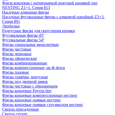
Фреза концевая с непрерывной режущей кромкой тип
NESTING Z1+1. Серия 813
Насадные алмазные фрезы
Насадные фуговальные фрезы с алмазной напайкой Z3+3.
Серия 891
Дробилки
Радиусные фрезы для скругления кромки
Фуговальные фрезы 45º
Фуговальные фрезы 54º
Фрезы спиральные монолитные
Фрезы чистовые
Фрезы черновые
Фрезы сферические
Фрезы комбинированные
Фрезы компрессионные, up & down
Фрезы пазовые
Фрезы гравёры, конусные
Фрезы под дверной замок
Фрезы чистовые с обнижением
Фрезы концевые Роутер бит
Фрезы концевые компрессионные нестинг
Фрезы концевые прямые нестинг
Фрезы концевые прямые стружколом нестинг
Сверла присадочные
Сверла глухие