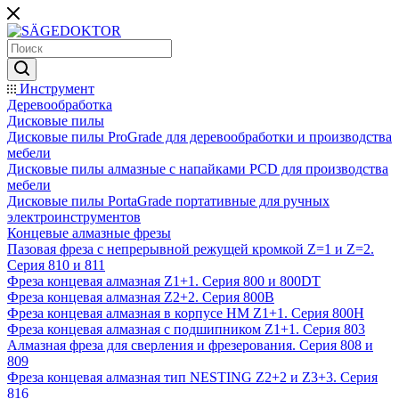
Инструмент
Деревообработка
Дисковые пилы
Дисковые пилы ProGrade для деревообработки и производства
мебели
Дисковые пилы алмазные с напайками PCD для производства
мебели
Дисковые пилы PortaGrade портативные для ручных
электроинструментов
Концевые алмазные фрезы
Пазовая фреза с непрерывной режущей кромкой Z=1 и Z=2.
Серия 810 и 811
Фреза концевая алмазная Z1+1. Серия 800 и 800DT
Фреза концевая алмазная Z2+2. Серия 800B
Фреза концевая алмазная в корпусе НМ Z1+1. Серия 800H
Фреза концевая алмазная с подшипником Z1+1. Серия 803
Алмазная фреза для сверления и фрезерования. Серия 808 и
809
Фреза концевая алмазная тип NESTING Z2+2 и Z3+3. Серия
816