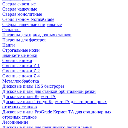
Сверла сквозные
Сверла чашечные
Сверла монолитные
Серия эконом NormaGrade
Свёрла чашечные спиральные
Оснастка
Патроны для присадочных станков
Патроны для фрезеров
Цанги
Строгальные ножи
Бланкетные ножи
Сменные ножи
Сменные ножи Z 1
Сменные ножи Z 2
Сменные ножи Z 4
Металлообработка
Дисковые пилы HSS быстрорез
Дисковые пилы для станков орбитальной резки
Дисковые пилы Кермет ТА
Дисковые пилы Tenryu Кермет ТА для стационарных
отрезных станков
Дисковые пилы ProGrade Кермет ТА для стационарных
отрезных станков
Лесопиление
Дисковые пилы для первичного лесопиления