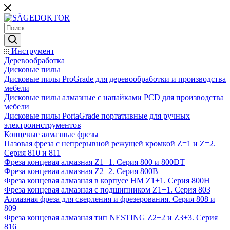
Инструмент
Деревообработка
Дисковые пилы
Дисковые пилы ProGrade для деревообработки и производства
мебели
Дисковые пилы алмазные с напайками PCD для производства
мебели
Дисковые пилы PortaGrade портативные для ручных
электроинструментов
Концевые алмазные фрезы
Пазовая фреза с непрерывной режущей кромкой Z=1 и Z=2.
Серия 810 и 811
Фреза концевая алмазная Z1+1. Серия 800 и 800DT
Фреза концевая алмазная Z2+2. Серия 800B
Фреза концевая алмазная в корпусе НМ Z1+1. Серия 800H
Фреза концевая алмазная с подшипником Z1+1. Серия 803
Алмазная фреза для сверления и фрезерования. Серия 808 и
809
Фреза концевая алмазная тип NESTING Z2+2 и Z3+3. Серия
816