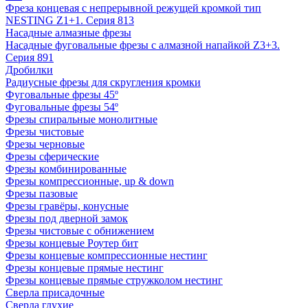
Фреза концевая с непрерывной режущей кромкой тип
NESTING Z1+1. Серия 813
Насадные алмазные фрезы
Насадные фуговальные фрезы с алмазной напайкой Z3+3.
Серия 891
Дробилки
Радиусные фрезы для скругления кромки
Фуговальные фрезы 45º
Фуговальные фрезы 54º
Фрезы спиральные монолитные
Фрезы чистовые
Фрезы черновые
Фрезы сферические
Фрезы комбинированные
Фрезы компрессионные, up & down
Фрезы пазовые
Фрезы гравёры, конусные
Фрезы под дверной замок
Фрезы чистовые с обнижением
Фрезы концевые Роутер бит
Фрезы концевые компрессионные нестинг
Фрезы концевые прямые нестинг
Фрезы концевые прямые стружколом нестинг
Сверла присадочные
Сверла глухие