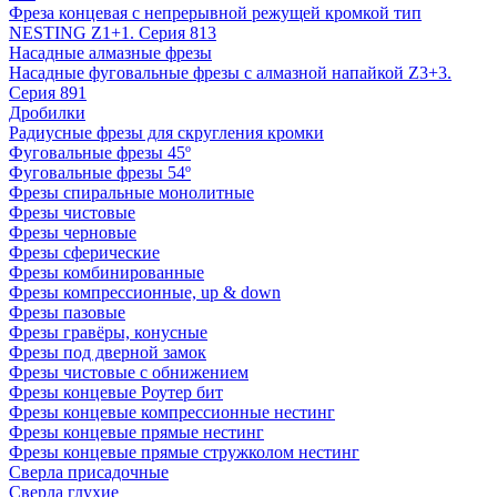
Фреза концевая с непрерывной режущей кромкой тип
NESTING Z1+1. Серия 813
Насадные алмазные фрезы
Насадные фуговальные фрезы с алмазной напайкой Z3+3.
Серия 891
Дробилки
Радиусные фрезы для скругления кромки
Фуговальные фрезы 45º
Фуговальные фрезы 54º
Фрезы спиральные монолитные
Фрезы чистовые
Фрезы черновые
Фрезы сферические
Фрезы комбинированные
Фрезы компрессионные, up & down
Фрезы пазовые
Фрезы гравёры, конусные
Фрезы под дверной замок
Фрезы чистовые с обнижением
Фрезы концевые Роутер бит
Фрезы концевые компрессионные нестинг
Фрезы концевые прямые нестинг
Фрезы концевые прямые стружколом нестинг
Сверла присадочные
Сверла глухие