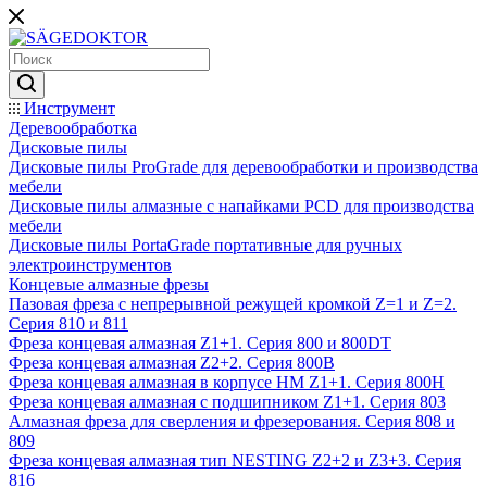
Инструмент
Деревообработка
Дисковые пилы
Дисковые пилы ProGrade для деревообработки и производства
мебели
Дисковые пилы алмазные с напайками PCD для производства
мебели
Дисковые пилы PortaGrade портативные для ручных
электроинструментов
Концевые алмазные фрезы
Пазовая фреза с непрерывной режущей кромкой Z=1 и Z=2.
Серия 810 и 811
Фреза концевая алмазная Z1+1. Серия 800 и 800DT
Фреза концевая алмазная Z2+2. Серия 800B
Фреза концевая алмазная в корпусе НМ Z1+1. Серия 800H
Фреза концевая алмазная с подшипником Z1+1. Серия 803
Алмазная фреза для сверления и фрезерования. Серия 808 и
809
Фреза концевая алмазная тип NESTING Z2+2 и Z3+3. Серия
816