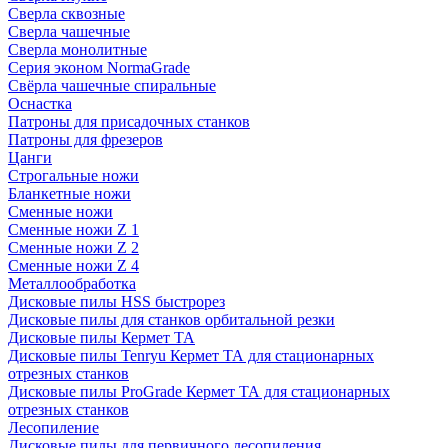
Сверла сквозные
Сверла чашечные
Сверла монолитные
Серия эконом NormaGrade
Свёрла чашечные спиральные
Оснастка
Патроны для присадочных станков
Патроны для фрезеров
Цанги
Строгальные ножи
Бланкетные ножи
Сменные ножи
Сменные ножи Z 1
Сменные ножи Z 2
Сменные ножи Z 4
Металлообработка
Дисковые пилы HSS быстрорез
Дисковые пилы для станков орбитальной резки
Дисковые пилы Кермет ТА
Дисковые пилы Tenryu Кермет ТА для стационарных
отрезных станков
Дисковые пилы ProGrade Кермет ТА для стационарных
отрезных станков
Лесопиление
Дисковые пилы для первичного лесопиления