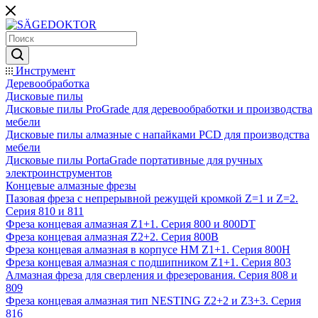
Инструмент
Деревообработка
Дисковые пилы
Дисковые пилы ProGrade для деревообработки и производства
мебели
Дисковые пилы алмазные с напайками PCD для производства
мебели
Дисковые пилы PortaGrade портативные для ручных
электроинструментов
Концевые алмазные фрезы
Пазовая фреза с непрерывной режущей кромкой Z=1 и Z=2.
Серия 810 и 811
Фреза концевая алмазная Z1+1. Серия 800 и 800DT
Фреза концевая алмазная Z2+2. Серия 800B
Фреза концевая алмазная в корпусе НМ Z1+1. Серия 800H
Фреза концевая алмазная с подшипником Z1+1. Серия 803
Алмазная фреза для сверления и фрезерования. Серия 808 и
809
Фреза концевая алмазная тип NESTING Z2+2 и Z3+3. Серия
816