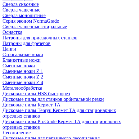
Сверла сквозные
Сверла чашечные
Сверла монолитные
Серия эконом NormaGrade
Свёрла чашечные спиральные
Оснастка
Патроны для присадочных станков
Патроны для фрезеров
Цанги
Строгальные ножи
Бланкетные ножи
Сменные ножи
Сменные ножи Z 1
Сменные ножи Z 2
Сменные ножи Z 4
Металлообработка
Дисковые пилы HSS быстрорез
Дисковые пилы для станков орбитальной резки
Дисковые пилы Кермет ТА
Дисковые пилы Tenryu Кермет ТА для стационарных
отрезных станков
Дисковые пилы ProGrade Кермет ТА для стационарных
отрезных станков
Лесопиление
Дисковые пилы для первичного лесопиления