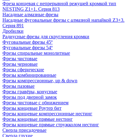
Фреза концевая с непрерывной режущей кромкой тип
NESTING Z1+1. Серия 813
Насадные алмазные фрезы
Насадные фуговальные фрезы с алмазной напайкой Z3+3.
Серия 891
Дробилки
Радиусные фрезы для скругления кромки
Фуговальные фрезы 45º
Фуговальные фрезы 54º
Фрезы спиральные монолитные
Фрезы чистовые
Фрезы черновые
Фрезы сферические
Фрезы комбинированные
Фрезы компрессионные, up & down
Фрезы пазовые
Фрезы гравёры, конусные
Фрезы под дверной замок
Фрезы чистовые с обнижением
Фрезы концевые Роутер бит
Фрезы концевые компрессионные нестинг
Фрезы концевые прямые нестинг
Фрезы концевые прямые стружколом нестинг
Сверла присадочные
Сверла глухие