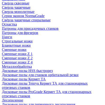
Сверла сквозные
Сверла чашечные
Сверла монолитные
Серия эконом NormaGrade
Свёрла чашечные спиральные
Оснастка
Патроны для присадочных станков
Патроны для фрезеров
Цанги
Строгальные ножи
Бланкетные ножи
Сменные ножи
Сменные ножи Z 1
Сменные ножи Z 2
Сменные ножи Z 4
Металлообработка
Дисковые пилы HSS быстрорез
Дисковые пилы для станков орбитальной резки
Дисковые пилы Кермет ТА
Дисковые пилы Tenryu Кермет ТА для стационарных
отрезных станков
Дисковые пилы ProGrade Кермет ТА для стационарных
отрезных станков
Лесопиление
Дисковые пилы для первичного лесопиления