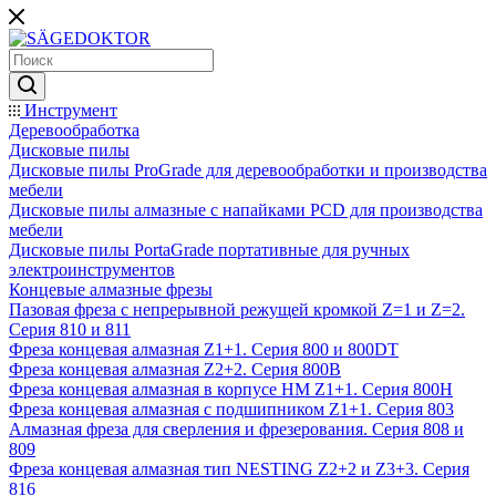
Инструмент
Деревообработка
Дисковые пилы
Дисковые пилы ProGrade для деревообработки и производства
мебели
Дисковые пилы алмазные с напайками PCD для производства
мебели
Дисковые пилы PortaGrade портативные для ручных
электроинструментов
Концевые алмазные фрезы
Пазовая фреза с непрерывной режущей кромкой Z=1 и Z=2.
Серия 810 и 811
Фреза концевая алмазная Z1+1. Серия 800 и 800DT
Фреза концевая алмазная Z2+2. Серия 800B
Фреза концевая алмазная в корпусе НМ Z1+1. Серия 800H
Фреза концевая алмазная с подшипником Z1+1. Серия 803
Алмазная фреза для сверления и фрезерования. Серия 808 и
809
Фреза концевая алмазная тип NESTING Z2+2 и Z3+3. Серия
816