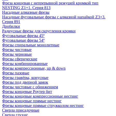
Фреза концевая с непрерывной режущей кромкой тип
NESTING Z1+1. Серия 813
Насадные алмазные фрезы
Насадные фуговальные фрезы с алмазной напайкой Z3+3.
Серия 891
Дробилки
Радиусные фрезы для скругления кромки
Фуговальные фрезы 45º
Фуговальные фрезы 54º
Фрезы спиральные монолитные
Фрезы чистовые
Фрезы черновые
Фрезы сферические
Фрезы комбинированные
Фрезы компрессионные, up & down
Фрезы пазовые
Фрезы гравёры, конусные
Фрезы под дверной замок
Фрезы чистовые с обнижением
Фрезы концевые Роутер бит
Фрезы концевые компрессионные нестинг
Фрезы концевые прямые нестинг
Фрезы концевые прямые стружколом нестинг
Сверла присадочные
Сверла глухие