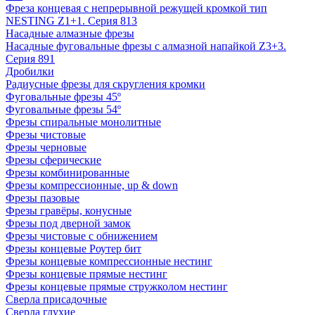
Фреза концевая с непрерывной режущей кромкой тип
NESTING Z1+1. Серия 813
Насадные алмазные фрезы
Насадные фуговальные фрезы с алмазной напайкой Z3+3.
Серия 891
Дробилки
Радиусные фрезы для скругления кромки
Фуговальные фрезы 45º
Фуговальные фрезы 54º
Фрезы спиральные монолитные
Фрезы чистовые
Фрезы черновые
Фрезы сферические
Фрезы комбинированные
Фрезы компрессионные, up & down
Фрезы пазовые
Фрезы гравёры, конусные
Фрезы под дверной замок
Фрезы чистовые с обнижением
Фрезы концевые Роутер бит
Фрезы концевые компрессионные нестинг
Фрезы концевые прямые нестинг
Фрезы концевые прямые стружколом нестинг
Сверла присадочные
Сверла глухие