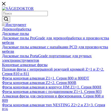
Инструмент
Деревообработка
Дисковые пилы
Дисковые пилы ProGrade для деревообработки и производства
мебели
Дисковые пилы алмазные с напайками PCD для производства
мебели
Дисковые пилы PortaGrade портативные для ручных
электроинструментов
Концевые алмазные фрезы
Пазовая фреза с непрерывной режущей кромкой Z=1 и Z=2.
Серия 810 и 811
Фреза концевая алмазная Z1+1. Серия 800 и 800DT
Фреза концевая алмазная Z2+2. Серия 800B
Фреза концевая алмазная в корпусе НМ Z1+1. Серия 800H
Фреза концевая алмазная с подшипником Z1+1. Серия 803
Алмазная фреза для сверления и фрезерования. Серия 808 и
809
Фреза концевая алмазная тип NESTING Z2+2 и Z3+3. Серия
816