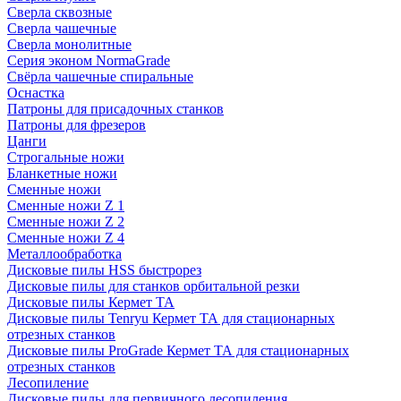
Сверла сквозные
Сверла чашечные
Сверла монолитные
Серия эконом NormaGrade
Свёрла чашечные спиральные
Оснастка
Патроны для присадочных станков
Патроны для фрезеров
Цанги
Строгальные ножи
Бланкетные ножи
Сменные ножи
Сменные ножи Z 1
Сменные ножи Z 2
Сменные ножи Z 4
Металлообработка
Дисковые пилы HSS быстрорез
Дисковые пилы для станков орбитальной резки
Дисковые пилы Кермет ТА
Дисковые пилы Tenryu Кермет ТА для стационарных
отрезных станков
Дисковые пилы ProGrade Кермет ТА для стационарных
отрезных станков
Лесопиление
Дисковые пилы для первичного лесопиления