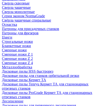
Сверла сквозные
Сверла чашечные
Сверла монолитные
Серия эконом NormaGrade
Свёрла чашечные спиральные
Оснастка
Патроны для присадочных станков
Патроны для фрезеров
Цанги
Строгальные ножи
Бланкетные ножи
Сменные ножи
Сменные ножи Z 1
Сменные ножи Z 2
Сменные ножи Z 4
Металлообработка
Дисковые пилы HSS быстрорез
Дисковые пилы для станков орбитальной резки
Дисковые пилы Кермет ТА
Дисковые пилы Tenryu Кермет ТА для стационарных
отрезных станков
Дисковые пилы ProGrade Кермет ТА для стационарных
отрезных станков
Лесопиление
Дисковые пилы для первичного лесопиления