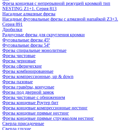
Фреза концевая с непрерывной режущей кромкой тип
NESTING Z1+1. Серия 813
Насадные алмазные фрезы
Насадные фуговальные фрезы с алмазной напайкой Z3+3.
Серия 891
Дробилки
Радиусные фрезы для скругления кромки
Фуговальные фрезы 45º
Фуговальные фрезы 54º
Фрезы спиральные монолитные
Фрезы чистовые
Фрезы черновые
Фрезы сферические
Фрезы комбинированные
Фрезы компрессионные, up & down
Фрезы пазовые
Фрезы гравёры, конусные
Фрезы под дверной замок
Фрезы чистовые с обнижением
Фрезы концевые Роутер бит
Фрезы концевые компрессионные нестинг
Фрезы концевые прямые нестинг
Фрезы концевые прямые стружколом нестинг
Сверла присадочные
Сверла глухие