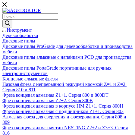
Инструмент
Деревообработка
Дисковые пилы
Дисковые пилы ProGrade для деревообработки и производства
мебели
Дисковые пилы алмазные с напайками PCD для производства
мебели
Дисковые пилы PortaGrade портативные для ручных
электроинструментов
Концевые алмазные фрезы
Пазовая фреза с непрерывной режущей кромкой Z=1 и Z=2.
Серия 810 и 811
Фреза концевая алмазная Z1+1. Серия 800 и 800DT
Фреза концевая алмазная Z2+2. Серия 800B
Фреза концевая алмазная в корпусе НМ Z1+1. Серия 800H
Фреза концевая алмазная с подшипником Z1+1. Серия 803
Алмазная фреза для сверления и фрезерования. Серия 808 и
809
Фреза концевая алмазная тип NESTING Z2+2 и Z3+3. Серия
816