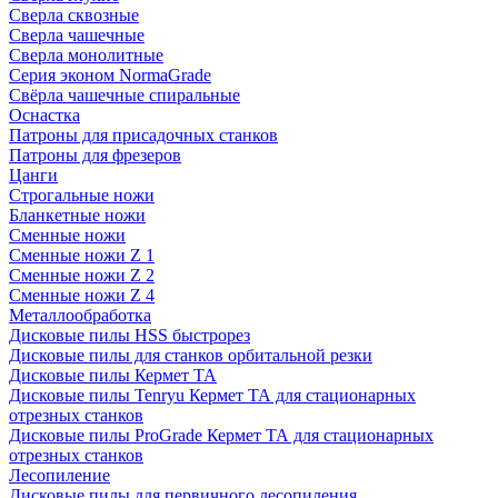
Сверла сквозные
Сверла чашечные
Сверла монолитные
Серия эконом NormaGrade
Свёрла чашечные спиральные
Оснастка
Патроны для присадочных станков
Патроны для фрезеров
Цанги
Строгальные ножи
Бланкетные ножи
Сменные ножи
Сменные ножи Z 1
Сменные ножи Z 2
Сменные ножи Z 4
Металлообработка
Дисковые пилы HSS быстрорез
Дисковые пилы для станков орбитальной резки
Дисковые пилы Кермет ТА
Дисковые пилы Tenryu Кермет ТА для стационарных
отрезных станков
Дисковые пилы ProGrade Кермет ТА для стационарных
отрезных станков
Лесопиление
Дисковые пилы для первичного лесопиления