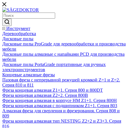
Инструмент
Деревообработка
Дисковые пилы
Дисковые пилы ProGrade для деревообработки и производства
мебели
Дисковые пилы алмазные с напайками PCD для производства
мебели
Дисковые пилы PortaGrade портативные для ручных
электроинструментов
Концевые алмазные фрезы
Пазовая фреза с непрерывной режущей кромкой Z=1 и Z=2.
Серия 810 и 811
Фреза концевая алмазная Z1+1. Серия 800 и 800DT
Фреза концевая алмазная Z2+2. Серия 800B
Фреза концевая алмазная в корпусе НМ Z1+1. Серия 800H
Фреза концевая алмазная с подшипником Z1+1. Серия 803
Алмазная фреза для сверления и фрезерования. Серия 808 и
809
Фреза концевая алмазная тип NESTING Z2+2 и Z3+3. Серия
816