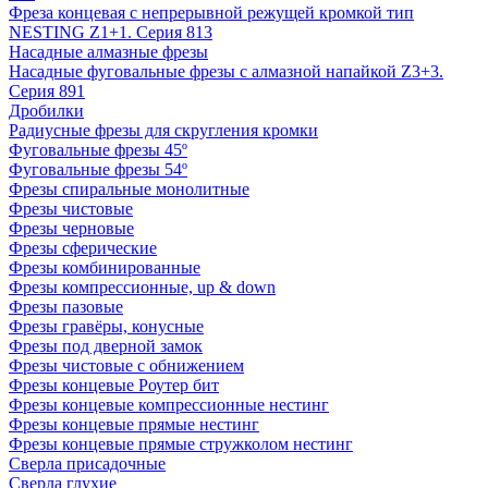
Фреза концевая с непрерывной режущей кромкой тип
NESTING Z1+1. Серия 813
Насадные алмазные фрезы
Насадные фуговальные фрезы с алмазной напайкой Z3+3.
Серия 891
Дробилки
Радиусные фрезы для скругления кромки
Фуговальные фрезы 45º
Фуговальные фрезы 54º
Фрезы спиральные монолитные
Фрезы чистовые
Фрезы черновые
Фрезы сферические
Фрезы комбинированные
Фрезы компрессионные, up & down
Фрезы пазовые
Фрезы гравёры, конусные
Фрезы под дверной замок
Фрезы чистовые с обнижением
Фрезы концевые Роутер бит
Фрезы концевые компрессионные нестинг
Фрезы концевые прямые нестинг
Фрезы концевые прямые стружколом нестинг
Сверла присадочные
Сверла глухие