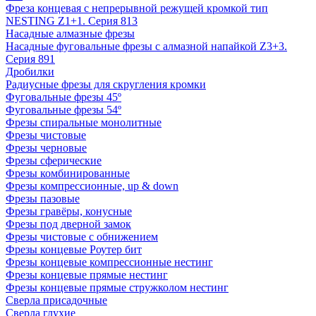
Фреза концевая с непрерывной режущей кромкой тип
NESTING Z1+1. Серия 813
Насадные алмазные фрезы
Насадные фуговальные фрезы с алмазной напайкой Z3+3.
Серия 891
Дробилки
Радиусные фрезы для скругления кромки
Фуговальные фрезы 45º
Фуговальные фрезы 54º
Фрезы спиральные монолитные
Фрезы чистовые
Фрезы черновые
Фрезы сферические
Фрезы комбинированные
Фрезы компрессионные, up & down
Фрезы пазовые
Фрезы гравёры, конусные
Фрезы под дверной замок
Фрезы чистовые с обнижением
Фрезы концевые Роутер бит
Фрезы концевые компрессионные нестинг
Фрезы концевые прямые нестинг
Фрезы концевые прямые стружколом нестинг
Сверла присадочные
Сверла глухие