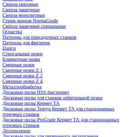
Сверла сквозные
Сверла чашечные
Сверла монолитные
Серия эконом NormaGrade
Свёрла чашечные спиральные
Оснастка
Патроны для присадочных станков
Патроны для фрезеров
Цанги
Строгальные ножи
Бланкетные ножи
Сменные ножи
Сменные ножи Z 1
Сменные ножи Z 2
Сменные ножи Z 4
Металлообработка
Дисковые пилы HSS быстрорез
Дисковые пилы для станков орбитальной резки
Дисковые пилы Кермет ТА
Дисковые пилы Tenryu Кермет ТА для стационарных
отрезных станков
Дисковые пилы ProGrade Кермет ТА для стационарных
отрезных станков
Лесопиление
Дисковые пилы для первичного лесопиления