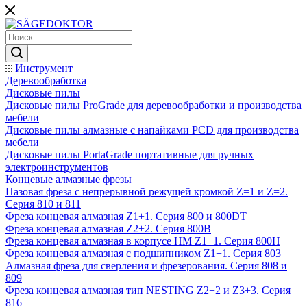
Инструмент
Деревообработка
Дисковые пилы
Дисковые пилы ProGrade для деревообработки и производства
мебели
Дисковые пилы алмазные с напайками PCD для производства
мебели
Дисковые пилы PortaGrade портативные для ручных
электроинструментов
Концевые алмазные фрезы
Пазовая фреза с непрерывной режущей кромкой Z=1 и Z=2.
Серия 810 и 811
Фреза концевая алмазная Z1+1. Серия 800 и 800DT
Фреза концевая алмазная Z2+2. Серия 800B
Фреза концевая алмазная в корпусе НМ Z1+1. Серия 800H
Фреза концевая алмазная с подшипником Z1+1. Серия 803
Алмазная фреза для сверления и фрезерования. Серия 808 и
809
Фреза концевая алмазная тип NESTING Z2+2 и Z3+3. Серия
816